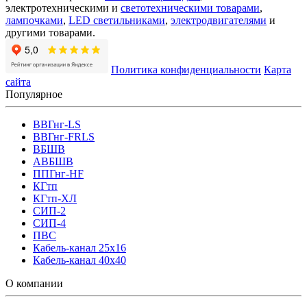
электротехническими и
светотехническими товарами
,
лампочками
,
LED светильниками
,
электродвигателями
и
другими товарами.
Политика конфиденциальности
Карта
сайта
Популярное
ВВГнг-LS
ВВГнг-FRLS
ВБШВ
АВБШВ
ППГнг-HF
КГтп
КГтп-ХЛ
СИП-2
СИП-4
ПВС
Кабель-канал 25х16
Кабель-канал 40х40
О компании