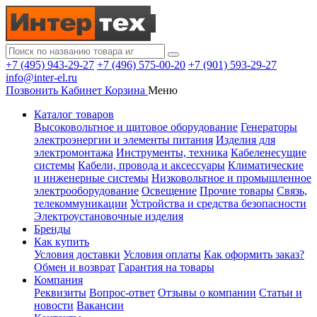
+7 (495) 943-29-27
+7 (496) 575-00-20
+7 (901) 593-29-27
info@inter-el.ru
Позвонить
Кабинет
Корзина
Меню
Каталог товаров
Высоковольтное и щитовое оборудование
Генераторы
электроэнергии и элементы питания
Изделия для
электромонтажа
Инструменты, техника
Кабеленесущие
системы
Кабели, провода и аксессуары
Климатические
и инженерные системы
Низковольтное и промышленное
электрооборудование
Освещение
Прочие товары
Связь,
телекоммуникации
Устройства и средства безопасности
Электроустановочные изделия
Бренды
Как купить
Условия доставки
Условия оплаты
Как оформить заказ?
Обмен и возврат
Гарантия на товары
Компания
Реквизиты
Вопрос-ответ
Отзывы о компании
Статьи и
новости
Вакансии