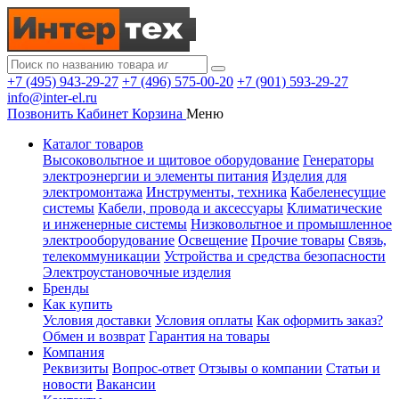
+7 (495) 943-29-27
+7 (496) 575-00-20
+7 (901) 593-29-27
info@inter-el.ru
Позвонить
Кабинет
Корзина
Меню
Каталог товаров
Высоковольтное и щитовое оборудование
Генераторы
электроэнергии и элементы питания
Изделия для
электромонтажа
Инструменты, техника
Кабеленесущие
системы
Кабели, провода и аксессуары
Климатические
и инженерные системы
Низковольтное и промышленное
электрооборудование
Освещение
Прочие товары
Связь,
телекоммуникации
Устройства и средства безопасности
Электроустановочные изделия
Бренды
Как купить
Условия доставки
Условия оплаты
Как оформить заказ?
Обмен и возврат
Гарантия на товары
Компания
Реквизиты
Вопрос-ответ
Отзывы о компании
Статьи и
новости
Вакансии