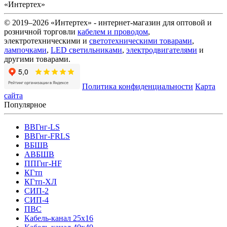
«Интертех»
© 2019–2026 «Интертех» - интернет-магазин для оптовой и
розничной торговли
кабелем и проводом
,
электротехническими и
светотехническими товарами
,
лампочками
,
LED светильниками
,
электродвигателями
и
другими товарами.
Политика конфиденциальности
Карта
сайта
Популярное
ВВГнг-LS
ВВГнг-FRLS
ВБШВ
АВБШВ
ППГнг-HF
КГтп
КГтп-ХЛ
СИП-2
СИП-4
ПВС
Кабель-канал 25х16