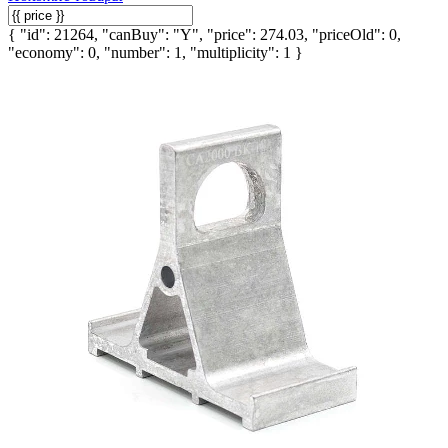
{ "id": 21264, "canBuy": "Y", "price": 274.03, "priceOld": 0,
"economy": 0, "number": 1, "multiplicity": 1 }