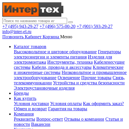
+7 (495) 943-29-27
+7 (496) 575-00-20
+7 (901) 593-29-27
info@inter-el.ru
Позвонить
Кабинет
Корзина
Меню
Каталог товаров
Высоковольтное и щитовое оборудование
Генераторы
электроэнергии и элементы питания
Изделия для
электромонтажа
Инструменты, техника
Кабеленесущие
системы
Кабели, провода и аксессуары
Климатические
и инженерные системы
Низковольтное и промышленное
электрооборудование
Освещение
Прочие товары
Связь,
телекоммуникации
Устройства и средства безопасности
Электроустановочные изделия
Бренды
Как купить
Условия доставки
Условия оплаты
Как оформить заказ?
Обмен и возврат
Гарантия на товары
Компания
Реквизиты
Вопрос-ответ
Отзывы о компании
Статьи и
новости
Вакансии