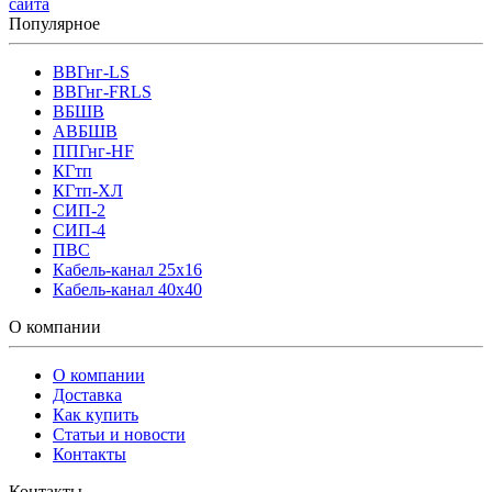
сайта
Популярное
ВВГнг-LS
ВВГнг-FRLS
ВБШВ
АВБШВ
ППГнг-HF
КГтп
КГтп-ХЛ
СИП-2
СИП-4
ПВС
Кабель-канал 25х16
Кабель-канал 40х40
О компании
О компании
Доставка
Как купить
Статьи и новости
Контакты
Контакты