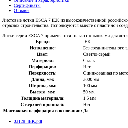
Описание и характеристики
Сертификаты
Отзывы
Листовые лотки ESCA 7 IEK из высококачественной российской
отраслях строительства. Используются вместе с пластиной с
Лотки серии ESCA 7 применяются только с крышками для лотко
Бренд:
IEK
Исполнение:
Без соединительного 
Цвет:
Светло-серый
Материал:
Сталь
Перфорация:
Нет
Поверхность:
Оцинкованная по мет
Длина, мм:
3000 мм
Ширина, мм:
100 мм
Высота, мм:
50 мм
Толщина материала:
1.5 мм
С верхней крышкой:
Нет
Монтажная перфорация в основании:
Да
03128_IEK.pdf