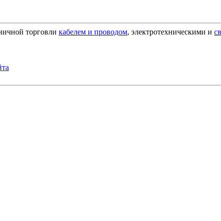
зничной торговли
кабелем и проводом
, электротехническими и
с
йта