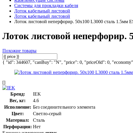
Кабеленесущие системы
Системы для прокладки кабеля
Лоток кабельный листовой
Лоток кабельный листовой
Лоток листовой неперфорир. 50х100 L3000 сталь 1.5мм
Лоток листовой неперфорир. 
Похожие товары
{ "id": 344607, "canBuy": "N", "price": 0, "priceOld": 0, "economy":
[]
Бренд:
IEK
Вес, кг:
4.6
Исполнение:
Без соединительного элемента
Цвет:
Светло-серый
Материал:
Сталь
Перфорация:
Нет
Единица измерения:
штук