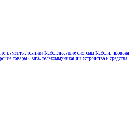
нструменты, техника
Кабеленесущие системы
Кабели, провода
рочие товары
Связь, телекоммуникации
Устройства и средства