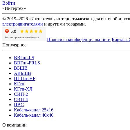
Войти
«Интертех»
© 2019–2026 «Интертех» - интернет-магазин для оптовой и ро
электродвигателями
и другими товарами.
Политика конфиденциальности
Карта са
Популярное
ВВГнг-LS
ВВГнг-FRLS
ВБШВ
АВБШВ
ППГнг-HF
КГтп
КГтп-ХЛ
СИП-2
СИП-4
ПВС
Кабель-канал 25х16
Кабель-канал 40х40
О компании