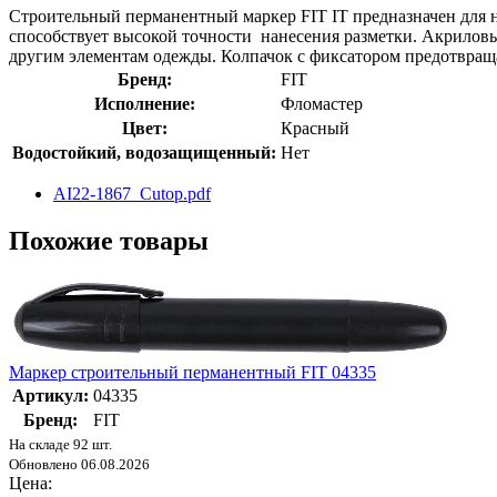
Строительный перманентный маркер FIT IT предназначен для на
способствует высокой точности нанесения разметки. Акриловы
другим элементам одежды. Колпачок с фиксатором предотвращ
Бренд:
FIT
Исполнение:
Фломастер
Цвет:
Красный
Водостойкий, водозащищенный:
Нет
AI22-1867_Cutop.pdf
Похожие товары
Маркер строительный перманентный FIT 04335
Артикул:
04335
Бренд:
FIT
На складе 92 шт.
Обновлено 06.08.2026
Цена: