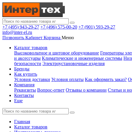
+7 (495) 943-29-27
+7 (496) 575-00-20
+7 (901) 593-29-27
info@inter-el.ru
Позвонить
Кабинет
Корзина
Меню
Каталог товаров
Высоковольтное и щитовое оборудование
Генераторы эле
и аксессуары
Климатические и инженерные системы
Низ
безопасности
Электроустановочные изделия
Бренды
Как купить
Условия доставки
Условия оплаты
Как оформить заказ?
О
Компания
Реквизиты
Вопрос-ответ
Отзывы о компании
Статьи и н
Контакты
Еще
Главная
Каталог товаров