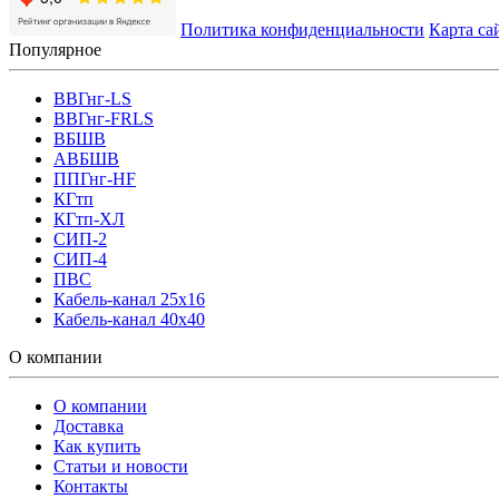
Политика конфиденциальности
Карта са
Популярное
ВВГнг-LS
ВВГнг-FRLS
ВБШВ
АВБШВ
ППГнг-HF
КГтп
КГтп-ХЛ
СИП-2
СИП-4
ПВС
Кабель-канал 25х16
Кабель-канал 40х40
О компании
О компании
Доставка
Как купить
Статьи и новости
Контакты