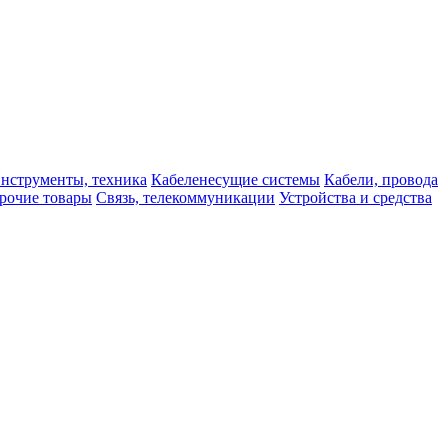
нструменты, техника
Кабеленесущие системы
Кабели, провода
рочие товары
Связь, телекоммуникации
Устройства и средства