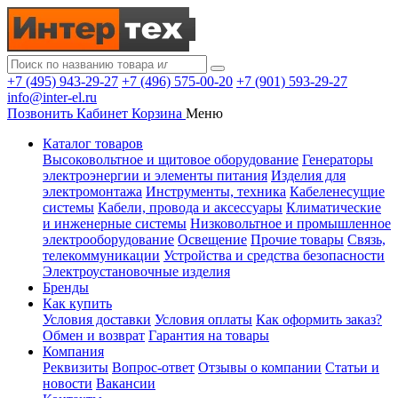
+7 (495) 943-29-27
+7 (496) 575-00-20
+7 (901) 593-29-27
info@inter-el.ru
Позвонить
Кабинет
Корзина
Меню
Каталог товаров
Высоковольтное и щитовое оборудование
Генераторы
электроэнергии и элементы питания
Изделия для
электромонтажа
Инструменты, техника
Кабеленесущие
системы
Кабели, провода и аксессуары
Климатические
и инженерные системы
Низковольтное и промышленное
электрооборудование
Освещение
Прочие товары
Связь,
телекоммуникации
Устройства и средства безопасности
Электроустановочные изделия
Бренды
Как купить
Условия доставки
Условия оплаты
Как оформить заказ?
Обмен и возврат
Гарантия на товары
Компания
Реквизиты
Вопрос-ответ
Отзывы о компании
Статьи и
новости
Вакансии