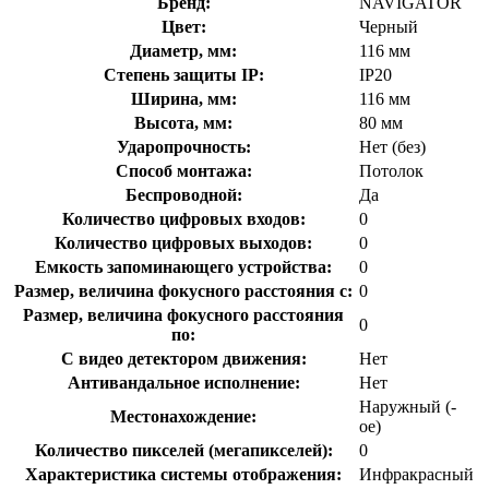
Бренд:
NAVIGATOR
Цвет:
Черный
Диаметр, мм:
116 мм
Степень защиты IP:
IP20
Ширина, мм:
116 мм
Высота, мм:
80 мм
Ударопрочность:
Нет (без)
Способ монтажа:
Потолок
Беспроводной:
Да
Количество цифровых входов:
0
Количество цифровых выходов:
0
Емкость запоминающего устройства:
0
Размер, величина фокусного расстояния с:
0
Размер, величина фокусного расстояния
0
по:
С видео детектором движения:
Нет
Антивандальное исполнение:
Нет
Наружный (-
Местонахождение:
ое)
Количество пикселей (мегапикселей):
0
Характеристика системы отображения:
Инфракрасный