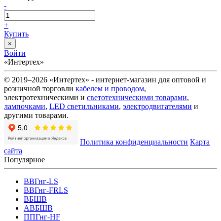
-
+
Купить
×
Войти
«Интертех»
© 2019–2026 «Интертех» - интернет-магазин для оптовой и
розничной торговли
кабелем и проводом
,
электротехническими и
светотехническими товарами
,
лампочками
,
LED светильниками
,
электродвигателями
и
другими товарами.
Политика конфиденциальности
Карта
сайта
Популярное
ВВГнг-LS
ВВГнг-FRLS
ВБШВ
АВБШВ
ППГнг-HF