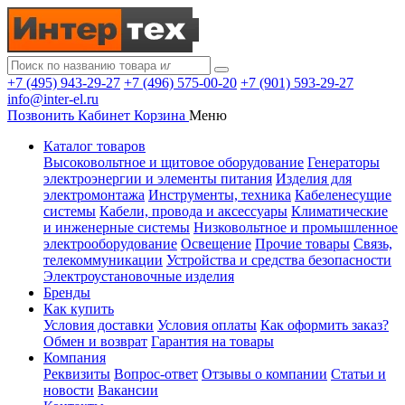
+7 (495) 943-29-27
+7 (496) 575-00-20
+7 (901) 593-29-27
info@inter-el.ru
Позвонить
Кабинет
Корзина
Меню
Каталог товаров
Высоковольтное и щитовое оборудование
Генераторы
электроэнергии и элементы питания
Изделия для
электромонтажа
Инструменты, техника
Кабеленесущие
системы
Кабели, провода и аксессуары
Климатические
и инженерные системы
Низковольтное и промышленное
электрооборудование
Освещение
Прочие товары
Связь,
телекоммуникации
Устройства и средства безопасности
Электроустановочные изделия
Бренды
Как купить
Условия доставки
Условия оплаты
Как оформить заказ?
Обмен и возврат
Гарантия на товары
Компания
Реквизиты
Вопрос-ответ
Отзывы о компании
Статьи и
новости
Вакансии