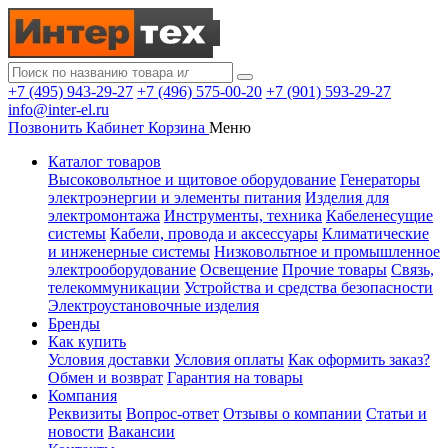
+7 (495) 943-29-27
+7 (496) 575-00-20
+7 (901) 593-29-27
info@inter-el.ru
Позвонить
Кабинет
Корзина
Меню
Каталог товаров
Высоковольтное и щитовое оборудование
Генераторы
электроэнергии и элементы питания
Изделия для
электромонтажа
Инструменты, техника
Кабеленесущие
системы
Кабели, провода и аксессуары
Климатические
и инженерные системы
Низковольтное и промышленное
электрооборудование
Освещение
Прочие товары
Связь,
телекоммуникации
Устройства и средства безопасности
Электроустановочные изделия
Бренды
Как купить
Условия доставки
Условия оплаты
Как оформить заказ?
Обмен и возврат
Гарантия на товары
Компания
Реквизиты
Вопрос-ответ
Отзывы о компании
Статьи и
новости
Вакансии