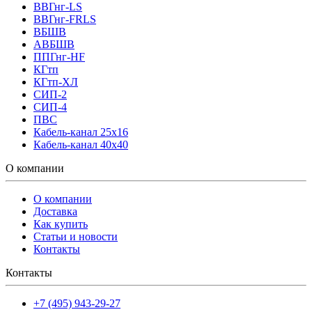
ВВГнг-LS
ВВГнг-FRLS
ВБШВ
АВБШВ
ППГнг-HF
КГтп
КГтп-ХЛ
СИП-2
СИП-4
ПВС
Кабель-канал 25х16
Кабель-канал 40х40
О компании
О компании
Доставка
Как купить
Статьи и новости
Контакты
Контакты
+7 (495) 943-29-27