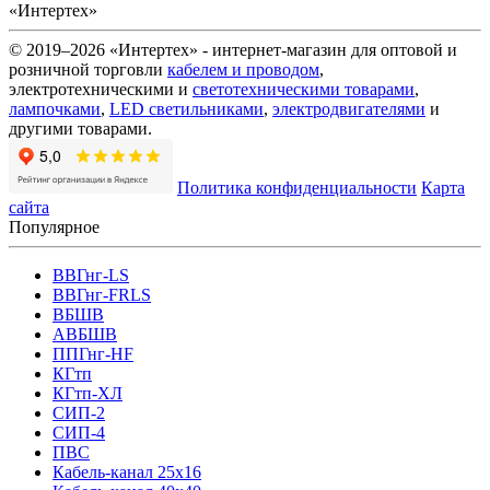
«Интертех»
© 2019–2026 «Интертех» - интернет-магазин для оптовой и
розничной торговли
кабелем и проводом
,
электротехническими и
светотехническими товарами
,
лампочками
,
LED светильниками
,
электродвигателями
и
другими товарами.
Политика конфиденциальности
Карта
сайта
Популярное
ВВГнг-LS
ВВГнг-FRLS
ВБШВ
АВБШВ
ППГнг-HF
КГтп
КГтп-ХЛ
СИП-2
СИП-4
ПВС
Кабель-канал 25х16