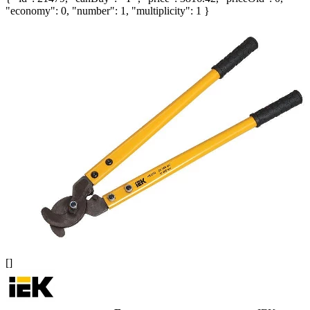
"economy": 0, "number": 1, "multiplicity": 1 }
[]