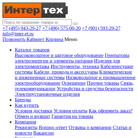
+7 (495) 943-29-27
+7 (496) 575-00-20
+7 (901) 593-29-27
info@inter-el.ru
Позвонить
Кабинет
Корзина
Меню
Каталог товаров
Высоковольтное и щитовое оборудование
Генераторы
электроэнергии и элементы питания
Изделия для
электромонтажа
Инструменты, техника
Кабеленесущие
системы
Кабели, провода и аксессуары
Климатические
и инженерные системы
Низковольтное и промышленное
электрооборудование
Освещение
Прочие товары
Связь,
телекоммуникации
Устройства и средства безопасности
Электроустановочные изделия
Бренды
Как купить
Условия доставки
Условия оплаты
Как оформить заказ?
Обмен и возврат
Гарантия на товары
Компания
Реквизиты
Вопрос-ответ
Отзывы о компании
Статьи и
новости
Вакансии