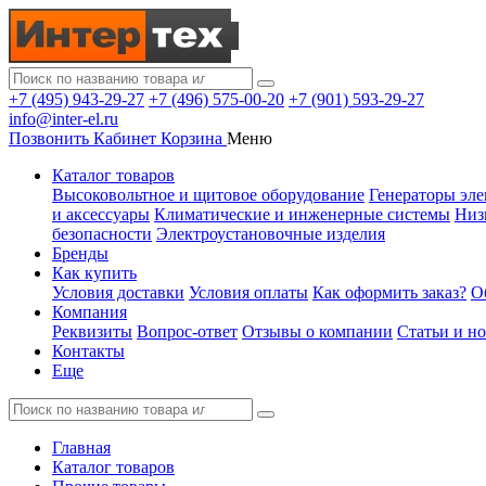
+7 (495) 943-29-27
+7 (496) 575-00-20
+7 (901) 593-29-27
info@inter-el.ru
Позвонить
Кабинет
Корзина
Меню
Каталог товаров
Высоковольтное и щитовое оборудование
Генераторы эле
и аксессуары
Климатические и инженерные системы
Низ
безопасности
Электроустановочные изделия
Бренды
Как купить
Условия доставки
Условия оплаты
Как оформить заказ?
О
Компания
Реквизиты
Вопрос-ответ
Отзывы о компании
Статьи и н
Контакты
Еще
Главная
Каталог товаров