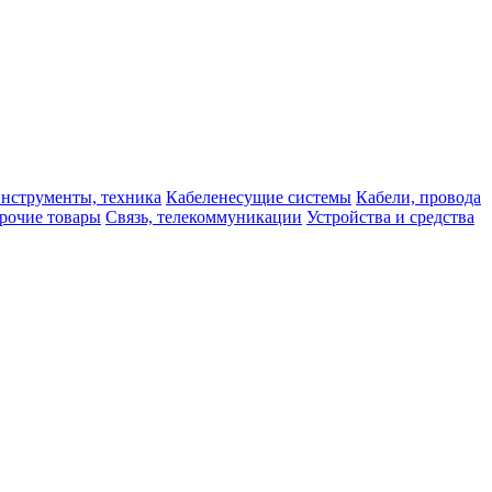
нструменты, техника
Кабеленесущие системы
Кабели, провода
рочие товары
Связь, телекоммуникации
Устройства и средства