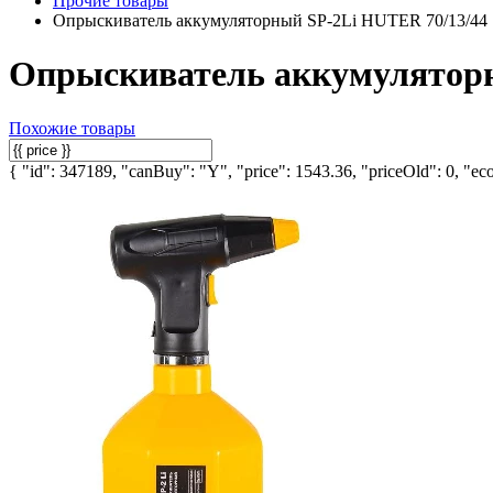
Прочие товары
Опрыскиватель аккумуляторный SP-2Li HUTER 70/13/44
Опрыскиватель аккумуляторн
Похожие товары
{ "id": 347189, "canBuy": "Y", "price": 1543.36, "priceOld": 0, "eco