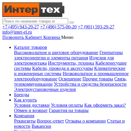
+7 (495) 943-29-27
+7 (496) 575-00-20
+7 (901) 593-29-27
info@inter-el.ru
Позвонить
Кабинет
Корзина
Меню
Каталог товаров
Высоковольтное и щитовое оборудование
Генераторы
электроэнергии и элементы питания
Изделия для
электромонтажа
Инструменты, техника
Кабеленесущие
системы
Кабели, провода и аксессуары
Климатические
и инженерные системы
Низковольтное и промышленное
электрооборудование
Освещение
Прочие товары
Связь,
телекоммуникации
Устройства и средства безопасности
Электроустановочные изделия
Бренды
Как купить
Условия доставки
Условия оплаты
Как оформить заказ?
Обмен и возврат
Гарантия на товары
Компания
Реквизиты
Вопрос-ответ
Отзывы о компании
Статьи и
новости
Вакансии