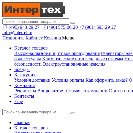
+7 (495) 943-29-27
+7 (496) 575-00-20
+7 (901) 593-29-27
info@inter-el.ru
Позвонить
Кабинет
Корзина
Меню
Каталог товаров
Высоковольтное и щитовое оборудование
Генераторы эле
и аксессуары
Климатические и инженерные системы
Низ
безопасности
Электроустановочные изделия
Бренды
Как купить
Условия доставки
Условия оплаты
Как оформить заказ?
О
Компания
Реквизиты
Вопрос-ответ
Отзывы о компании
Статьи и н
Контакты
Еще
Главная
Каталог товаров