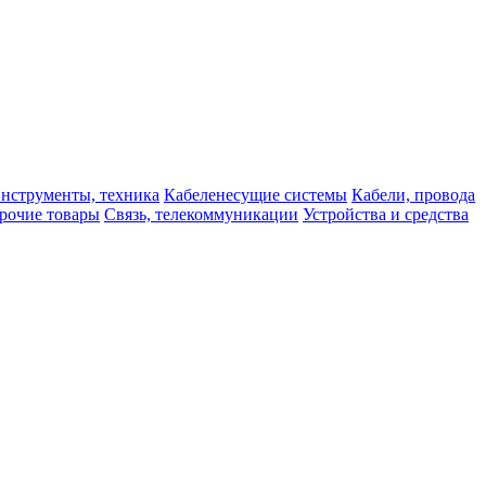
нструменты, техника
Кабеленесущие системы
Кабели, провода
рочие товары
Связь, телекоммуникации
Устройства и средства