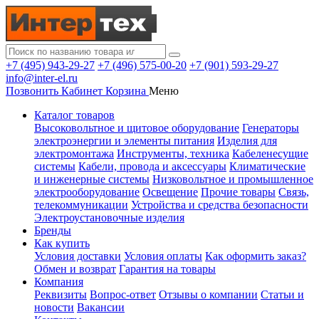
+7 (495) 943-29-27
+7 (496) 575-00-20
+7 (901) 593-29-27
info@inter-el.ru
Позвонить
Кабинет
Корзина
Меню
Каталог товаров
Высоковольтное и щитовое оборудование
Генераторы
электроэнергии и элементы питания
Изделия для
электромонтажа
Инструменты, техника
Кабеленесущие
системы
Кабели, провода и аксессуары
Климатические
и инженерные системы
Низковольтное и промышленное
электрооборудование
Освещение
Прочие товары
Связь,
телекоммуникации
Устройства и средства безопасности
Электроустановочные изделия
Бренды
Как купить
Условия доставки
Условия оплаты
Как оформить заказ?
Обмен и возврат
Гарантия на товары
Компания
Реквизиты
Вопрос-ответ
Отзывы о компании
Статьи и
новости
Вакансии