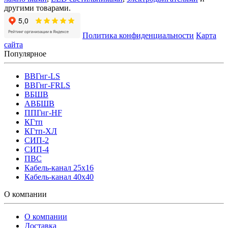
другими товарами.
Политика конфиденциальности
Карта
сайта
Популярное
ВВГнг-LS
ВВГнг-FRLS
ВБШВ
АВБШВ
ППГнг-HF
КГтп
КГтп-ХЛ
СИП-2
СИП-4
ПВС
Кабель-канал 25х16
Кабель-канал 40х40
О компании
О компании
Доставка