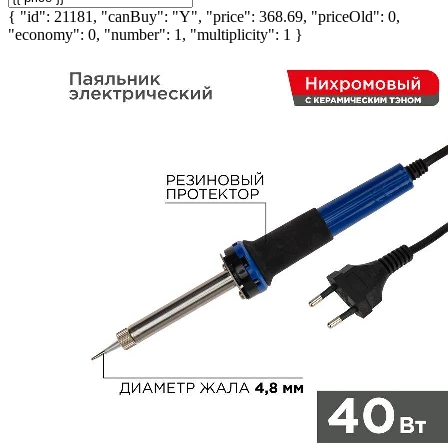
{ "id": 21181, "canBuy": "Y", "price": 368.69, "priceOld": 0,
"economy": 0, "number": 1, "multiplicity": 1 }