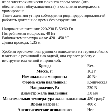
жала электрохимически покрыта слоем олова (что
обеспечивает облуживаемость), а остальная поверхность —
хромирована.
Такие жала могут при соблюдении ряда предосторожностей
работать длительное время без разрушения.
Напряжение питания: 220-230 В 50/60 Гц
Потребляемая мощность: 40 Вт
Рабочая температура жала: 420...450 °С
Длина провода: 1,35 м
Удобная эргономичная рукоятка выполнена из термостойкого
пластика с резиновой накладкой, она сделает работу с
инструментом легкой и приятной.
Бренд:
Rexant
Масса, г:
162 г
Номинальная мощность:
40 Вт
Форма жала паяльника:
Коническая
Напряжение, В:
230 В
Диаметр жала паяльника:
3.8 мм
Максимальная температура жала паяльника:
480 град.C
Время нагрева:
480 с
Антистатическое исполнение:
Нет