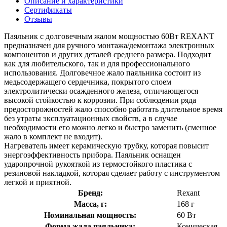
Описание и характеристики
Сертификаты
Отзывы
Паяльник с долговечным жалом мощностью 60Вт REXANT
предназначен для ручного монтажа/демонтажа электронных
компонентов и других деталей среднего размера. Подходит
как для любительского, так и для профессионального
использования. Долговечное жало паяльника состоит из
медьсодержащего сердечника, покрытого слоем
электролитически осажденного железа, отличающегося
высокой стойкостью к коррозии. При соблюдении ряда
предосторожностей жало способно работать длительное время
без утраты эксплуатационных свойств, а в случае
необходимости его можно легко и быстро заменить (сменное
жало в комплект не входит).
Нагреватель имеет керамическую трубку, которая повысит
энергоэффективность прибора. Паяльник оснащен
ударопрочной рукояткой из термостойкого пластика с
резиновой накладкой, которая сделает работу с инструментом
легкой и приятной.
Бренд:
Rexant
Масса, г:
168 г
Номинальная мощность:
60 Вт
Форма жала паяльника:
Коническая