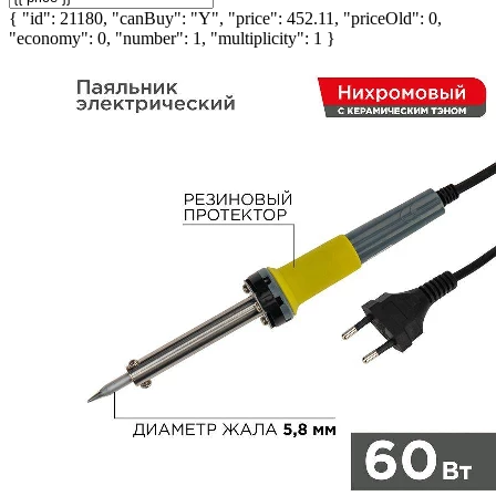
{ "id": 21180, "canBuy": "Y", "price": 452.11, "priceOld": 0,
"economy": 0, "number": 1, "multiplicity": 1 }