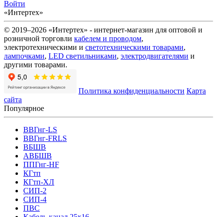
Войти
«Интертех»
© 2019–2026 «Интертех» - интернет-магазин для оптовой и
розничной торговли
кабелем и проводом
,
электротехническими и
светотехническими товарами
,
лампочками
,
LED светильниками
,
электродвигателями
и
другими товарами.
Политика конфиденциальности
Карта
сайта
Популярное
ВВГнг-LS
ВВГнг-FRLS
ВБШВ
АВБШВ
ППГнг-HF
КГтп
КГтп-ХЛ
СИП-2
СИП-4
ПВС
Кабель-канал 25х16