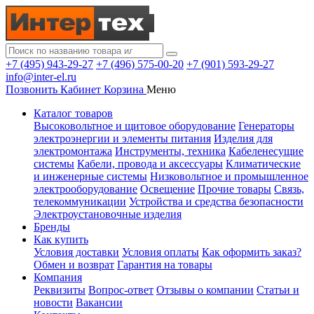
+7 (495) 943-29-27
+7 (496) 575-00-20
+7 (901) 593-29-27
info@inter-el.ru
Позвонить
Кабинет
Корзина
Меню
Каталог товаров
Высоковольтное и щитовое оборудование
Генераторы
электроэнергии и элементы питания
Изделия для
электромонтажа
Инструменты, техника
Кабеленесущие
системы
Кабели, провода и аксессуары
Климатические
и инженерные системы
Низковольтное и промышленное
электрооборудование
Освещение
Прочие товары
Связь,
телекоммуникации
Устройства и средства безопасности
Электроустановочные изделия
Бренды
Как купить
Условия доставки
Условия оплаты
Как оформить заказ?
Обмен и возврат
Гарантия на товары
Компания
Реквизиты
Вопрос-ответ
Отзывы о компании
Статьи и
новости
Вакансии