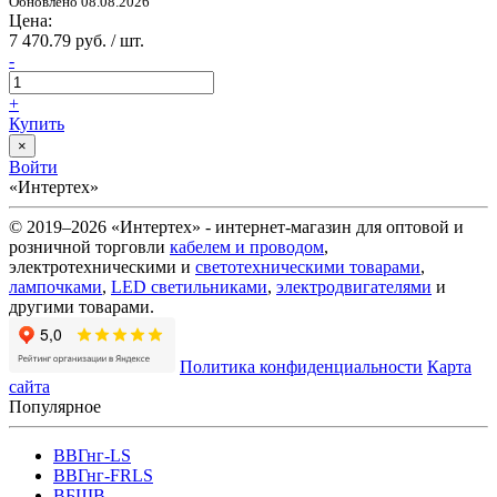
Обновлено 08.08.2026
Цена:
7 470.79 руб. / шт.
-
+
Купить
×
Войти
«Интертех»
© 2019–2026 «Интертех» - интернет-магазин для оптовой и
розничной торговли
кабелем и проводом
,
электротехническими и
светотехническими товарами
,
лампочками
,
LED светильниками
,
электродвигателями
и
другими товарами.
Политика конфиденциальности
Карта
сайта
Популярное
ВВГнг-LS
ВВГнг-FRLS
ВБШВ