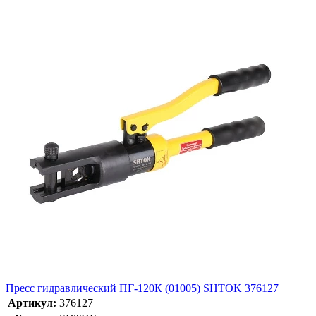
Пресс гидравлический ПГ-120К (01005) SHTOK 376127
Артикул:
376127