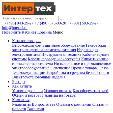
+7 (495) 943-29-27
+7 (496) 575-00-20
+7 (901) 593-29-27
info@inter-el.ru
Позвонить
Кабинет
Корзина
Меню
Каталог товаров
Высоковольтное и щитовое оборудование
Генераторы
электроэнергии и элементы питания
Изделия для
электромонтажа
Инструменты, техника
Кабеленесущие
системы
Кабели, провода и аксессуары
Климатические
и инженерные системы
Низковольтное и промышленное
электрооборудование
Освещение
Прочие товары
Связь,
телекоммуникации
Устройства и средства безопасности
Электроустановочные изделия
Бренды
Как купить
Условия доставки
Условия оплаты
Как оформить заказ?
Обмен и возврат
Гарантия на товары
Компания
Реквизиты
Вопрос-ответ
Отзывы о компании
Статьи и
новости
Вакансии