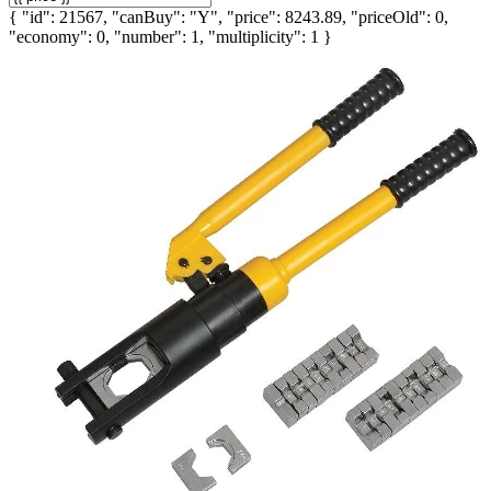
{ "id": 21567, "canBuy": "Y", "price": 8243.89, "priceOld": 0,
"economy": 0, "number": 1, "multiplicity": 1 }