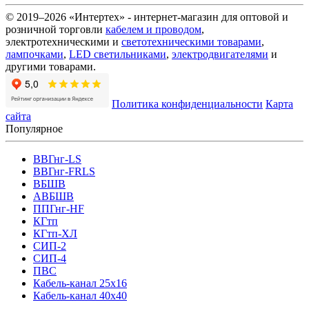
© 2019–2026 «Интертех» - интернет-магазин для оптовой и
розничной торговли
кабелем и проводом
,
электротехническими и
светотехническими товарами
,
лампочками
,
LED светильниками
,
электродвигателями
и
другими товарами.
Политика конфиденциальности
Карта
сайта
Популярное
ВВГнг-LS
ВВГнг-FRLS
ВБШВ
АВБШВ
ППГнг-HF
КГтп
КГтп-ХЛ
СИП-2
СИП-4
ПВС
Кабель-канал 25х16
Кабель-канал 40х40