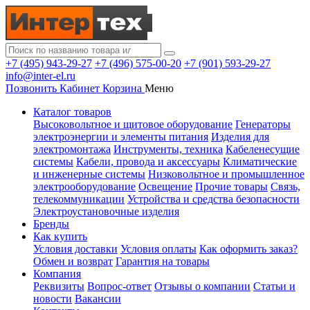
+7 (495) 943-29-27
+7 (496) 575-00-20
+7 (901) 593-29-27
info@inter-el.ru
Позвонить
Кабинет
Корзина
Меню
Каталог товаров
Высоковольтное и щитовое оборудование
Генераторы
электроэнергии и элементы питания
Изделия для
электромонтажа
Инструменты, техника
Кабеленесущие
системы
Кабели, провода и аксессуары
Климатические
и инженерные системы
Низковольтное и промышленное
электрооборудование
Освещение
Прочие товары
Связь,
телекоммуникации
Устройства и средства безопасности
Электроустановочные изделия
Бренды
Как купить
Условия доставки
Условия оплаты
Как оформить заказ?
Обмен и возврат
Гарантия на товары
Компания
Реквизиты
Вопрос-ответ
Отзывы о компании
Статьи и
новости
Вакансии