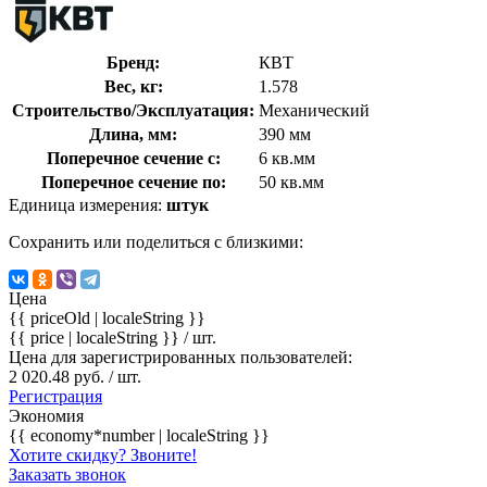
Бренд:
КВТ
Вес, кг:
1.578
Строительство/Эксплуатация:
Механический
Длина, мм:
390 мм
Поперечное сечение с:
6 кв.мм
Поперечное сечение по:
50 кв.мм
Единица измерения:
штук
Сохранить или поделиться с близкими:
Цена
{{ priceOld | localeString }}
{{ price | localeString }}
/ шт.
Цена для зарегистрированных пользователей:
2 020.48 руб. / шт.
Регистрация
Экономия
{{ economy*number | localeString }}
Хотите скидку? Звоните!
Заказать звонок