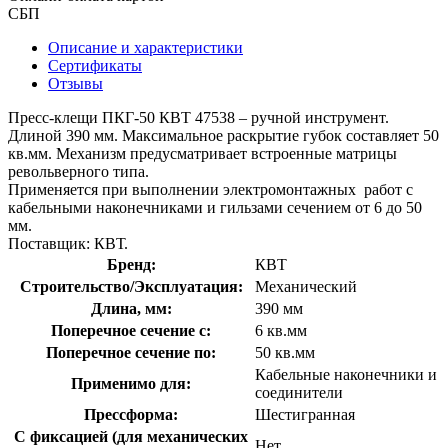
СБП
Описание и характеристики
Сертификаты
Отзывы
Пресс-клещи ПКГ-50 КВТ 47538 – ручной инструмент.
Длиной 390 мм. Максимальное раскрытие губок составляет 50
кв.мм. Механизм предусматривает встроенные матрицы
револьверного типа.
Применяется при выполнении электромонтажных работ с
кабельными наконечниками и гильзами сечением от 6 до 50
мм.
Поставщик: КВТ.
Бренд:
КВТ
Строительство/Эксплуатация:
Механический
Длина, мм:
390 мм
Поперечное сечение с:
6 кв.мм
Поперечное сечение по:
50 кв.мм
Кабельные наконечники и
Применимо для:
соединители
Прессформа:
Шестигранная
С фиксацией (для механических
Нет