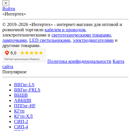
×
Войти
«Интертех»
© 2019–2026 «Интертех» - интернет-магазин для оптовой и
розничной торговли
кабелем и проводом
,
электротехническими и
светотехническими товарами
,
лампочками
,
LED светильниками
,
электродвигателями
и
другими товарами.
Политика конфиденциальности
Карта
сайта
Популярное
ВВГнг-LS
ВВГнг-FRLS
ВБШВ
АВБШВ
ППГнг-HF
КГтп
КГтп-ХЛ
СИП-2
СИП-4