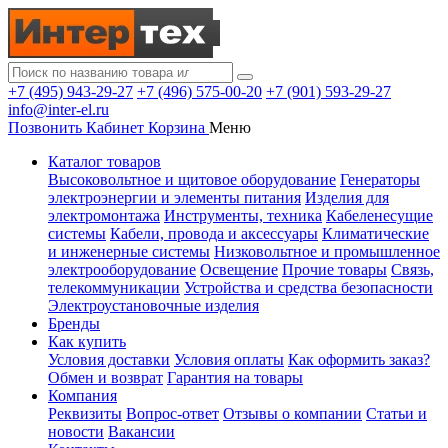
+7 (495) 943-29-27
+7 (496) 575-00-20
+7 (901) 593-29-27
info@inter-el.ru
Позвонить
Кабинет
Корзина
Меню
Каталог товаров
Высоковольтное и щитовое оборудование
Генераторы
электроэнергии и элементы питания
Изделия для
электромонтажа
Инструменты, техника
Кабеленесущие
системы
Кабели, провода и аксессуары
Климатические
и инженерные системы
Низковольтное и промышленное
электрооборудование
Освещение
Прочие товары
Связь,
телекоммуникации
Устройства и средства безопасности
Электроустановочные изделия
Бренды
Как купить
Условия доставки
Условия оплаты
Как оформить заказ?
Обмен и возврат
Гарантия на товары
Компания
Реквизиты
Вопрос-ответ
Отзывы о компании
Статьи и
новости
Вакансии