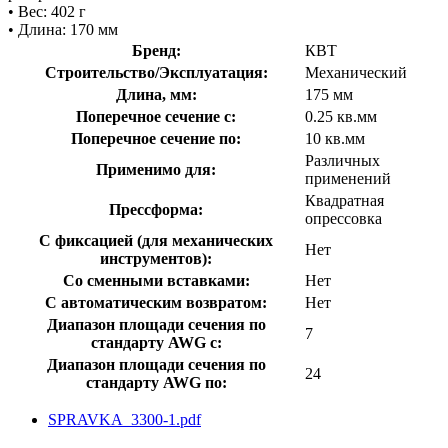
• Вес: 402 г
• Длина: 170 мм
Бренд:
КВТ
Строительство/Эксплуатация:
Механический
Длина, мм:
175 мм
Поперечное сечение с:
0.25 кв.мм
Поперечное сечение по:
10 кв.мм
Различных
Применимо для:
применений
Квадратная
Прессформа:
опрессовка
С фиксацией (для механических
Нет
инструментов):
Со сменными вставками:
Нет
С автоматическим возвратом:
Нет
Диапазон площади сечения по
7
стандарту AWG с:
Диапазон площади сечения по
24
стандарту AWG по:
SPRAVKA_3300-1.pdf