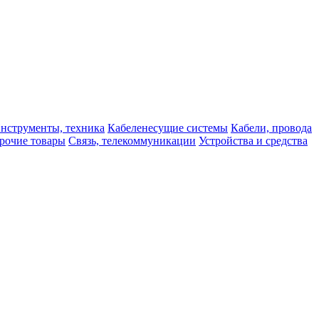
нструменты, техника
Кабеленесущие системы
Кабели, провода
рочие товары
Связь, телекоммуникации
Устройства и средства