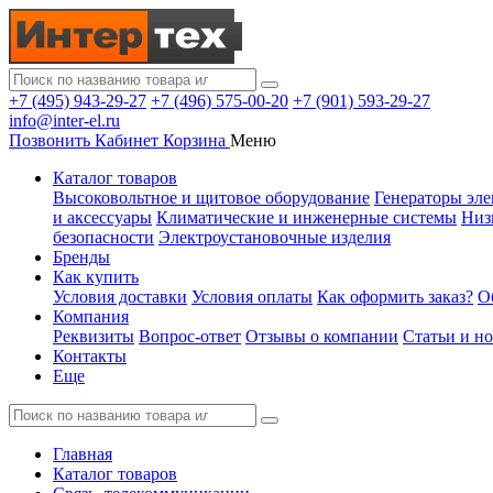
+7 (495) 943-29-27
+7 (496) 575-00-20
+7 (901) 593-29-27
info@inter-el.ru
Позвонить
Кабинет
Корзина
Меню
Каталог товаров
Высоковольтное и щитовое оборудование
Генераторы эле
и аксессуары
Климатические и инженерные системы
Низ
безопасности
Электроустановочные изделия
Бренды
Как купить
Условия доставки
Условия оплаты
Как оформить заказ?
О
Компания
Реквизиты
Вопрос-ответ
Отзывы о компании
Статьи и н
Контакты
Еще
Главная
Каталог товаров