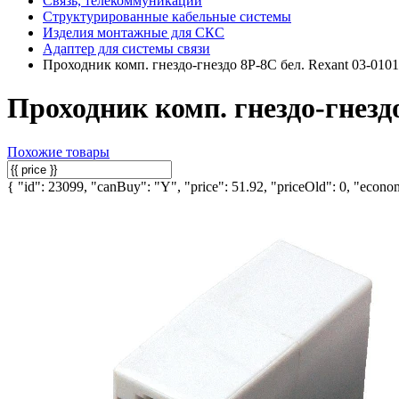
Связь, телекоммуникации
Структурированные кабельные системы
Изделия монтажные для СКС
Адаптер для системы связи
Проходник комп. гнездо-гнездо 8P-8C бел. Rexant 03-0101
Проходник комп. гнездо-гнездо
Похожие товары
{ "id": 23099, "canBuy": "Y", "price": 51.92, "priceOld": 0, "econom