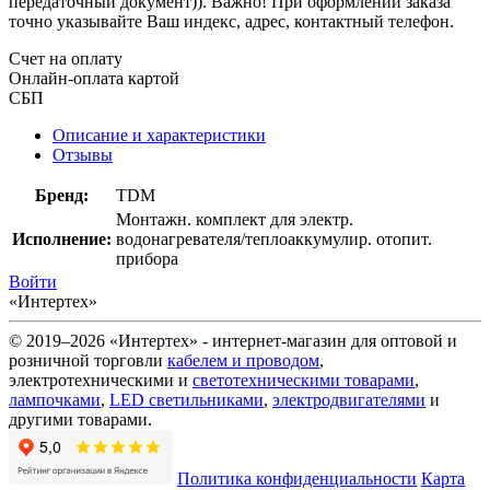
передаточный документ)). Важно! При оформлении заказа
точно указывайте Ваш индекс, адрес, контактный телефон.
Счет на оплату
Онлайн-оплата картой
СБП
Описание и характеристики
Отзывы
Бренд:
TDM
Монтажн. комплект для электр.
Исполнение:
водонагревателя/теплоаккумулир. отопит.
прибора
Войти
«Интертех»
© 2019–2026 «Интертех» - интернет-магазин для оптовой и
розничной торговли
кабелем и проводом
,
электротехническими и
светотехническими товарами
,
лампочками
,
LED светильниками
,
электродвигателями
и
другими товарами.
Политика конфиденциальности
Карта