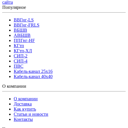
сайта
Популярное
ВВГнг-LS
ВВГнг-FRLS
ВБШВ
АВБШВ
ППГнг-HF
КГтп
КГтп-ХЛ
СИП-2
СИП-4
ПВС
Кабель-канал 25х16
Кабель-канал 40х40
О компании
О компании
Доставка
Как купить
Статьи и новости
Контакты