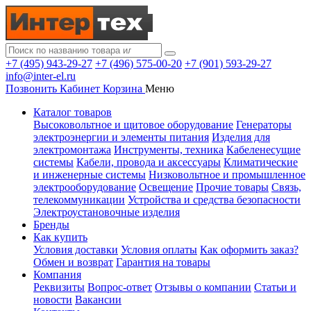
+7 (495) 943-29-27
+7 (496) 575-00-20
+7 (901) 593-29-27
info@inter-el.ru
Позвонить
Кабинет
Корзина
Меню
Каталог товаров
Высоковольтное и щитовое оборудование
Генераторы
электроэнергии и элементы питания
Изделия для
электромонтажа
Инструменты, техника
Кабеленесущие
системы
Кабели, провода и аксессуары
Климатические
и инженерные системы
Низковольтное и промышленное
электрооборудование
Освещение
Прочие товары
Связь,
телекоммуникации
Устройства и средства безопасности
Электроустановочные изделия
Бренды
Как купить
Условия доставки
Условия оплаты
Как оформить заказ?
Обмен и возврат
Гарантия на товары
Компания
Реквизиты
Вопрос-ответ
Отзывы о компании
Статьи и
новости
Вакансии