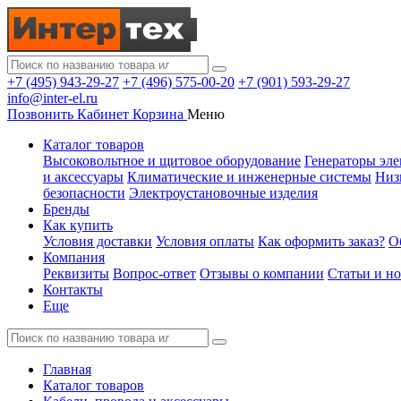
+7 (495) 943-29-27
+7 (496) 575-00-20
+7 (901) 593-29-27
info@inter-el.ru
Позвонить
Кабинет
Корзина
Меню
Каталог товаров
Высоковольтное и щитовое оборудование
Генераторы эле
и аксессуары
Климатические и инженерные системы
Низ
безопасности
Электроустановочные изделия
Бренды
Как купить
Условия доставки
Условия оплаты
Как оформить заказ?
О
Компания
Реквизиты
Вопрос-ответ
Отзывы о компании
Статьи и н
Контакты
Еще
Главная
Каталог товаров