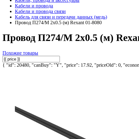
Кабели, провода и аксессуары
Кабели и провода
Кабели и провода связи
Кабель для связи и передачи данных (медь)
Провод П274/М 2х0.5 (м) Rexant 01-8080
Провод П274/М 2х0.5 (м) Rexa
Похожие товары
{ "id": 20480, "canBuy": "Y", "price": 17.92, "priceOld": 0, "econom