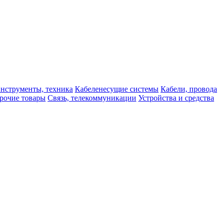
нструменты, техника
Кабеленесущие системы
Кабели, провода
рочие товары
Связь, телекоммуникации
Устройства и средства