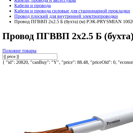
Кабели, провода и аксессуары
Кабели и провода
Кабели и провода силовые для стационарной прокладки
Провод плоский для внутренней электропроводки
Провод ПГВВП 2х2.5 Б (бухта) (м) РЭК-PRYSMIAN 1002
Провод ПГВВП 2х2.5 Б (бухт
Похожие товары
{ "id": 20820, "canBuy": "Y", "price": 88.48, "priceOld": 0, "econom