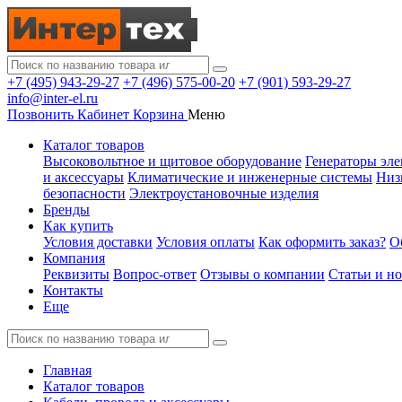
+7 (495) 943-29-27
+7 (496) 575-00-20
+7 (901) 593-29-27
info@inter-el.ru
Позвонить
Кабинет
Корзина
Меню
Каталог товаров
Высоковольтное и щитовое оборудование
Генераторы эле
и аксессуары
Климатические и инженерные системы
Низ
безопасности
Электроустановочные изделия
Бренды
Как купить
Условия доставки
Условия оплаты
Как оформить заказ?
О
Компания
Реквизиты
Вопрос-ответ
Отзывы о компании
Статьи и н
Контакты
Еще
Главная
Каталог товаров