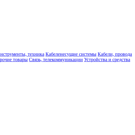
нструменты, техника
Кабеленесущие системы
Кабели, провода
рочие товары
Связь, телекоммуникации
Устройства и средства