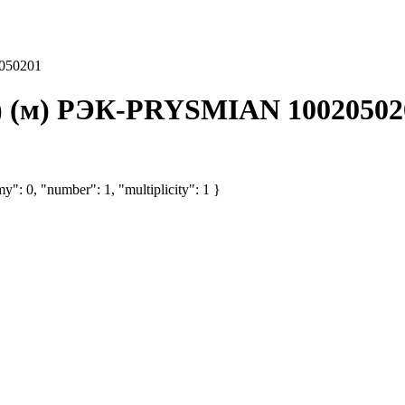
050201
а) (м) РЭК-PRYSMIAN 10020502
y": 0, "number": 1, "multiplicity": 1 }