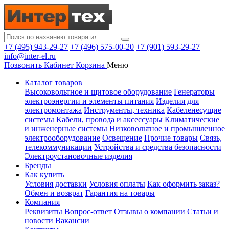
+7 (495) 943-29-27
+7 (496) 575-00-20
+7 (901) 593-29-27
info@inter-el.ru
Позвонить
Кабинет
Корзина
Меню
Каталог товаров
Высоковольтное и щитовое оборудование
Генераторы
электроэнергии и элементы питания
Изделия для
электромонтажа
Инструменты, техника
Кабеленесущие
системы
Кабели, провода и аксессуары
Климатические
и инженерные системы
Низковольтное и промышленное
электрооборудование
Освещение
Прочие товары
Связь,
телекоммуникации
Устройства и средства безопасности
Электроустановочные изделия
Бренды
Как купить
Условия доставки
Условия оплаты
Как оформить заказ?
Обмен и возврат
Гарантия на товары
Компания
Реквизиты
Вопрос-ответ
Отзывы о компании
Статьи и
новости
Вакансии