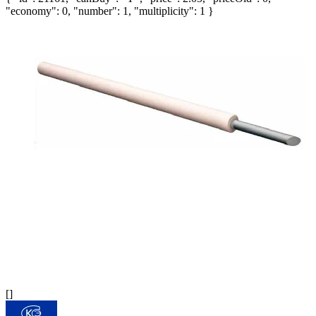
"economy": 0, "number": 1, "multiplicity": 1 }
[]