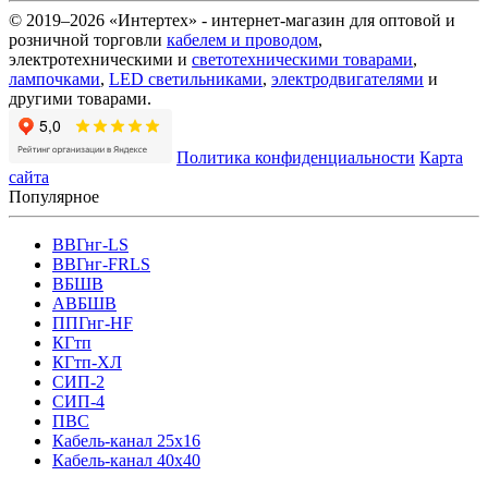
© 2019–2026 «Интертех» - интернет-магазин для оптовой и
розничной торговли
кабелем и проводом
,
электротехническими и
светотехническими товарами
,
лампочками
,
LED светильниками
,
электродвигателями
и
другими товарами.
Политика конфиденциальности
Карта
сайта
Популярное
ВВГнг-LS
ВВГнг-FRLS
ВБШВ
АВБШВ
ППГнг-HF
КГтп
КГтп-ХЛ
СИП-2
СИП-4
ПВС
Кабель-канал 25х16
Кабель-канал 40х40