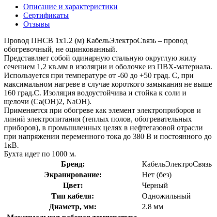
Описание и характеристики
Сертификаты
Отзывы
Провод ПНСВ 1х1.2 (м) КабельЭлектроСвязь – провод
обогревочный, не оцинкованный.
Представляет собой одинарную стальную округлую жилу
сечением 1,2 кв.мм в изоляции и оболочке из ПВХ-материала.
Используется при температуре от -60 до +50 град. С, при
максимальном нагреве в случае короткого замыкания не выше
160 град.С. Изоляция водоустойчива и стойка к соли и
щелочи (Са(ОН)2, NaOH).
Применяется при обогреве как элемент электроприборов и
линий электропитания (теплых полов, обогревательных
приборов), в промышленных целях в нефтегазовой отрасли
при напряжении переменного тока до 380 В и постоянного до
1кВ.
Бухта идет по 1000 м.
Бренд:
КабельЭлектроСвязь
Экранирование:
Нет (без)
Цвет:
Черный
Тип кабеля:
Одножильный
Диаметр, мм:
2.8 мм