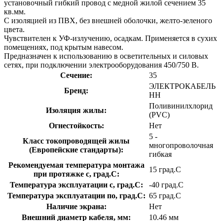
установочный гибкий провод с медной жилой сечением 35
кв.мм.
С изоляцией из ПВХ, без внешней оболочки, желто-зеленого
цвета.
Чувствителен к УФ-излучению, осадкам. Применяется в сухих
помещениях, под крытым навесом.
Предназначен к использованию в осветительных и силовых
сетях, при подключении электрооборудования 450/750 В.
Сечение:
35
ЭЛЕКТРОКАБЕЛЬ
Бренд:
НН
Поливинилхлорид
Изоляция жилы:
(PVC)
Огнестойкость:
Нет
5 -
Класс токопроводящей жилы
многопроволочная
(Европейские стандарты):
гибкая
Рекомендуемая температура монтажа
15 град.C
при протяжке с, град.C:
Температура эксплуатации с, град.C:
-40 град.C
Температура эксплуатации по, град.C:
65 град.C
Наличие экрана:
Нет
Внешний диаметр кабеля, мм:
10.46 мм