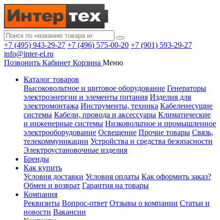
+7 (495) 943-29-27
+7 (496) 575-00-20
+7 (901) 593-29-27
info@inter-el.ru
Позвонить
Кабинет
Корзина
Меню
Каталог товаров
Высоковольтное и щитовое оборудование
Генераторы
электроэнергии и элементы питания
Изделия для
электромонтажа
Инструменты, техника
Кабеленесущие
системы
Кабели, провода и аксессуары
Климатические
и инженерные системы
Низковольтное и промышленное
электрооборудование
Освещение
Прочие товары
Связь,
телекоммуникации
Устройства и средства безопасности
Электроустановочные изделия
Бренды
Как купить
Условия доставки
Условия оплаты
Как оформить заказ?
Обмен и возврат
Гарантия на товары
Компания
Реквизиты
Вопрос-ответ
Отзывы о компании
Статьи и
новости
Вакансии