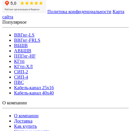
Политика конфиденциальности
Карта
сайта
Популярное
ВВГнг-LS
ВВГнг-FRLS
ВБШВ
АВБШВ
ППГнг-HF
КГтп
КГтп-ХЛ
СИП-2
СИП-4
ПВС
Кабель-канал 25х16
Кабель-канал 40х40
О компании
О компании
Доставка
Как купить