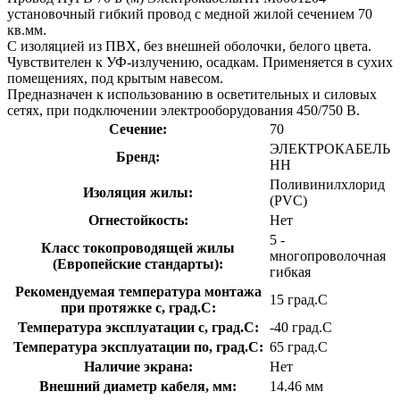
установочный гибкий провод с медной жилой сечением 70
кв.мм.
С изоляцией из ПВХ, без внешней оболочки, белого цвета.
Чувствителен к УФ-излучению, осадкам. Применяется в сухих
помещениях, под крытым навесом.
Предназначен к использованию в осветительных и силовых
сетях, при подключении электрооборудования 450/750 В.
Сечение:
70
ЭЛЕКТРОКАБЕЛЬ
Бренд:
НН
Поливинилхлорид
Изоляция жилы:
(PVC)
Огнестойкость:
Нет
5 -
Класс токопроводящей жилы
многопроволочная
(Европейские стандарты):
гибкая
Рекомендуемая температура монтажа
15 град.C
при протяжке с, град.C:
Температура эксплуатации с, град.C:
-40 град.C
Температура эксплуатации по, град.C:
65 град.C
Наличие экрана:
Нет
Внешний диаметр кабеля, мм:
14.46 мм