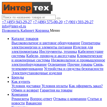
+7 (495) 943-29-27
+7 (496) 575-00-20
+7 (901) 593-29-27
info@inter-el.ru
Позвонить
Кабинет
Корзина
Меню
Каталог товаров
Высоковольтное и щитовое оборудование
Генераторы
электроэнергии и элементы питания
Изделия для
электромонтажа
Инструменты, техника
Кабеленесущие
системы
Кабели, провода и аксессуары
Климатические
и инженерные системы
Низковольтное и промышленное
электрооборудование
Освещение
Прочие товары
Связь,
телекоммуникации
Устройства и средства безопасности
Электроустановочные изделия
Бренды
Как купить
Условия доставки
Условия оплаты
Как оформить заказ?
Обмен и возврат
Гарантия на товары
Компания
Реквизиты
Вопрос-ответ
Отзывы о компании
Статьи и
новости
Вакансии