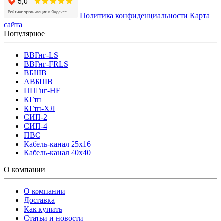
Политика конфиденциальности
Карта
сайта
Популярное
ВВГнг-LS
ВВГнг-FRLS
ВБШВ
АВБШВ
ППГнг-HF
КГтп
КГтп-ХЛ
СИП-2
СИП-4
ПВС
Кабель-канал 25х16
Кабель-канал 40х40
О компании
О компании
Доставка
Как купить
Статьи и новости