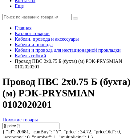
Контакты
Еще
Главная
Каталог товаров
Кабели, провода и аксессуары
Кабели и провода
Кабели и провода для нестационарной прокладки
Кабель гибкий
Провод ПВС 2х0.75 Б (бухта) (м) РЭК-PRYSMIAN
0102020201
Провод ПВС 2х0.75 Б (бухта)
(м) РЭК-PRYSMIAN
0102020201
Похожие товары
{ "id": 20681, "canBuy": "Y", "price": 34.72, "priceOld": 0,
"economy": 0, "number": 1, "multiplicity": 1 }