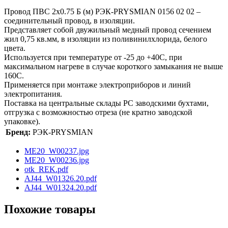
Провод ПВС 2х0.75 Б (м) РЭК-PRYSMIAN 0156 02 02 –
соединительный провод, в изоляции.
Представляет собой двужильный медный провод сечением
жил 0,75 кв.мм, в изоляции из поливинилхлорида, белого
цвета.
Используется при температуре от -25 до +40С, при
максимальном нагреве в случае короткого замыкания не выше
160С.
Применяется при монтаже электроприборов и линий
электропитания.
Поставка на центральные склады РС заводскими бухтами,
отгрузка с возможностью отреза (не кратно заводской
упаковке).
Бренд:
РЭК-PRYSMIAN
ME20_W00237.jpg
ME20_W00236.jpg
otk_REK.pdf
AJ44_W01326.20.pdf
AJ44_W01324.20.pdf
Похожие товары