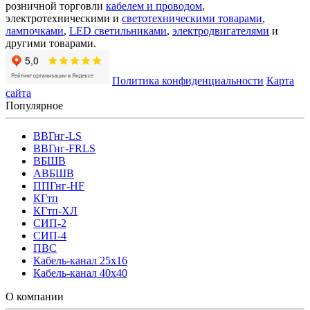
розничной торговли
кабелем и проводом
,
электротехническими и
светотехническими товарами
,
лампочками
,
LED светильниками
,
электродвигателями
и
другими товарами.
Политика конфиденциальности
Карта
сайта
Популярное
ВВГнг-LS
ВВГнг-FRLS
ВБШВ
АВБШВ
ППГнг-HF
КГтп
КГтп-ХЛ
СИП-2
СИП-4
ПВС
Кабель-канал 25х16
Кабель-канал 40х40
О компании