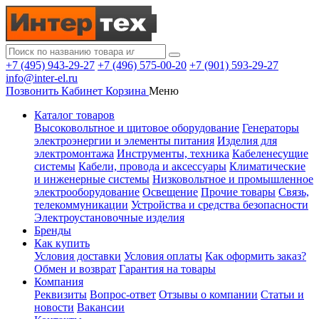
+7 (495) 943-29-27
+7 (496) 575-00-20
+7 (901) 593-29-27
info@inter-el.ru
Позвонить
Кабинет
Корзина
Меню
Каталог товаров
Высоковольтное и щитовое оборудование
Генераторы
электроэнергии и элементы питания
Изделия для
электромонтажа
Инструменты, техника
Кабеленесущие
системы
Кабели, провода и аксессуары
Климатические
и инженерные системы
Низковольтное и промышленное
электрооборудование
Освещение
Прочие товары
Связь,
телекоммуникации
Устройства и средства безопасности
Электроустановочные изделия
Бренды
Как купить
Условия доставки
Условия оплаты
Как оформить заказ?
Обмен и возврат
Гарантия на товары
Компания
Реквизиты
Вопрос-ответ
Отзывы о компании
Статьи и
новости
Вакансии