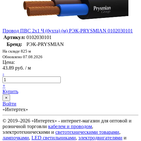
Провод ПВС 2х1 Ч (бухта) (м) РЭК-PRYSMIAN 0102030101
Артикул:
0102030101
Бренд:
РЭК-PRYSMIAN
На складе 825 м
Обновлено 07.08.2026
Цена:
43.89 руб. / м
-
+
Купить
×
Войти
«Интертех»
© 2019–2026 «Интертех» - интернет-магазин для оптовой и
розничной торговли
кабелем и проводом
,
электротехническими и
светотехническими товарами
,
лампочками
,
LED светильниками
,
электродвигателями
и