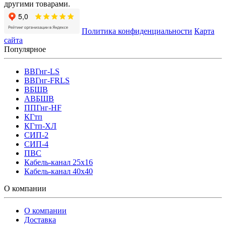
другими товарами.
Политика конфиденциальности
Карта
сайта
Популярное
ВВГнг-LS
ВВГнг-FRLS
ВБШВ
АВБШВ
ППГнг-HF
КГтп
КГтп-ХЛ
СИП-2
СИП-4
ПВС
Кабель-канал 25х16
Кабель-канал 40х40
О компании
О компании
Доставка