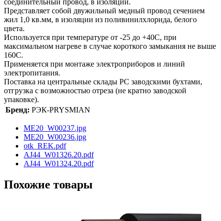
соединительный провод, в изоляции.
Представляет собой двужильный медный провод сечением
жил 1,0 кв.мм, в изоляции из поливинилхлорида, белого
цвета.
Используется при температуре от -25 до +40С, при
максимальном нагреве в случае короткого замыкания не выше
160С.
Применяется при монтаже электроприборов и линий
электропитания.
Поставка на центральные склады РС заводскими бухтами,
отгрузка с возможностью отреза (не кратно заводской
упаковке).
Бренд:
РЭК-PRYSMIAN
ME20_W00237.jpg
ME20_W00236.jpg
otk_REK.pdf
AJ44_W01326.20.pdf
AJ44_W01324.20.pdf
Похожие товары