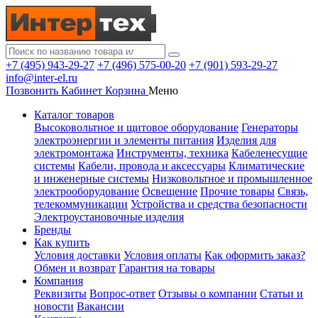
+7 (495) 943-29-27
+7 (496) 575-00-20
+7 (901) 593-29-27
info@inter-el.ru
Позвонить
Кабинет
Корзина
Меню
Каталог товаров
Высоковольтное и щитовое оборудование
Генераторы
электроэнергии и элементы питания
Изделия для
электромонтажа
Инструменты, техника
Кабеленесущие
системы
Кабели, провода и аксессуары
Климатические
и инженерные системы
Низковольтное и промышленное
электрооборудование
Освещение
Прочие товары
Связь,
телекоммуникации
Устройства и средства безопасности
Электроустановочные изделия
Бренды
Как купить
Условия доставки
Условия оплаты
Как оформить заказ?
Обмен и возврат
Гарантия на товары
Компания
Реквизиты
Вопрос-ответ
Отзывы о компании
Статьи и
новости
Вакансии