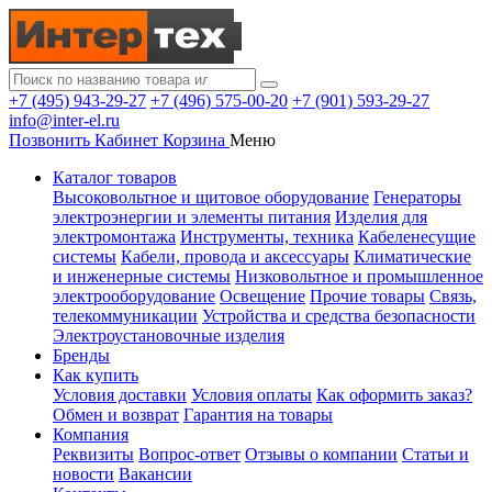
+7 (495) 943-29-27
+7 (496) 575-00-20
+7 (901) 593-29-27
info@inter-el.ru
Позвонить
Кабинет
Корзина
Меню
Каталог товаров
Высоковольтное и щитовое оборудование
Генераторы
электроэнергии и элементы питания
Изделия для
электромонтажа
Инструменты, техника
Кабеленесущие
системы
Кабели, провода и аксессуары
Климатические
и инженерные системы
Низковольтное и промышленное
электрооборудование
Освещение
Прочие товары
Связь,
телекоммуникации
Устройства и средства безопасности
Электроустановочные изделия
Бренды
Как купить
Условия доставки
Условия оплаты
Как оформить заказ?
Обмен и возврат
Гарантия на товары
Компания
Реквизиты
Вопрос-ответ
Отзывы о компании
Статьи и
новости
Вакансии