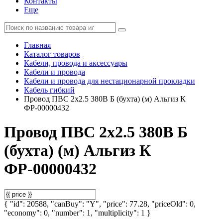
Контакты
Еще
Главная
Каталог товаров
Кабели, провода и аксессуары
Кабели и провода
Кабели и провода для нестационарной прокладки
Кабель гибкий
Провод ПВС 2х2.5 380В Б (бухта) (м) Альгиз К
ФР-00000432
Провод ПВС 2х2.5 380В Б
(бухта) (м) Альгиз К
ФР-00000432
{ "id": 20588, "canBuy": "Y", "price": 77.28, "priceOld": 0,
"economy": 0, "number": 1, "multiplicity": 1 }