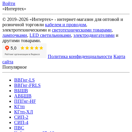
Войти
«Интертех»
© 2019–2026 «Интертех» - интернет-магазин для оптовой и
розничной торговли
кабелем и проводом
,
электротехническими и
светотехническими товарами
,
лампочками
,
LED светильниками
,
электродвигателями
и
другими товарами.
Политика конфиденциальности
Карта
сайта
Популярное
ВВГнг-LS
ВВГнг-FRLS
ВБШВ
АВБШВ
ППГнг-HF
КГтп
КГтп-ХЛ
СИП-2
СИП-4
ПВС