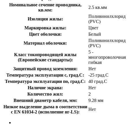
Номинальное сечение проводника,
2.5 кв.мм
кв.мм:
Поливинилхлорид
Изоляция жилы:
(PVC)
Маркировка жилы:
Цвет
Цвет оболочки:
Белый
Поливинилхлорид
Материал оболочки:
(PVC)
5 -
Класс токопроводящей жилы
многопроволочная
(Европейские стандарты):
гибкая
Защитный провод заземления:
Нет
Температура эксплуатации с, град.C:
-25 град.C
Температура эксплуатации по, град.C:
40 град.C
Наличие экрана:
Нет
Количество жил:
2
Внешний диаметр кабеля, мм:
9.28 мм
Низкое выделение дыма в соответствии
Нет
с EN 61034-2 (исполнение нг-LS):