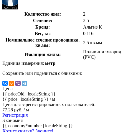
Количество жил:
2
Сечение:
2.5
Бренд:
Альгиз К
Вес, кг:
0.116
Номинальное сечение проводника,
2.5 кв.мм
кв.мм:
Поливинилхлорид
Изоляция жилы:
(PVC)
Единица измерения:
метр
Сохранить или поделиться с близкими:
Цена
{{ priceOld | localeString }}
{{ price | localeString }}
/ м
Цена для зарегистрированных пользователей:
77.28 руб. / м
Регистрация
Экономия
{{ economy*number | localeString }}
Хотите скидку? Звоните!