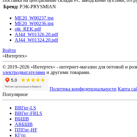
Поставка на центральные склады РС заводскими бухтами, отгру
Бренд:
РЭК-PRYSMIAN
ME20_W00237.jpg
ME20_W00236.jpg
otk_REK.pdf
AJ44_W01326.20.pdf
AJ44_W01324.20.pdf
Войти
«Интертех»
© 2019–2026 «Интертех» - интернет-магазин для оптовой и ро
электродвигателями
и другими товарами.
Политика конфиденциальности
Карта са
Популярное
ВВГнг-LS
ВВГнг-FRLS
ВБШВ
АВБШВ
ППГнг-HF
КГтп