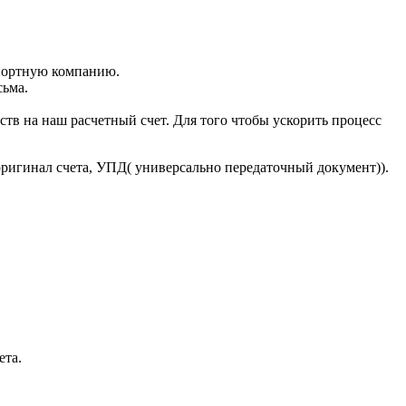
портную компанию.
сьма.
тв на наш расчетный счет. Для того чтобы ускорить процесс
оригинал счета, УПД( универсально передаточный документ)).
ета.