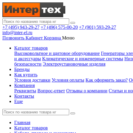
+7 (495) 943-29-27
+7 (496) 575-00-20
+7 (901) 593-29-27
info@inter-el.ru
Позвонить
Кабинет
Корзина
Меню
Каталог товаров
Высоковольтное и щитовое оборудование
Генераторы эле
и аксессуары
Климатические и инженерные системы
Низ
безопасности
Электроустановочные изделия
Бренды
Как купить
Условия доставки
Условия оплаты
Как оформить заказ?
О
Компания
Реквизиты
Вопрос-ответ
Отзывы о компании
Статьи и н
Контакты
Еще
Главная
Каталог товаров