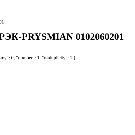
01
м) РЭК-PRYSMIAN 0102060201
my": 0, "number": 1, "multiplicity": 1 }