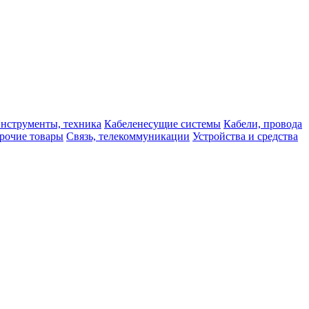
нструменты, техника
Кабеленесущие системы
Кабели, провода
рочие товары
Связь, телекоммуникации
Устройства и средства