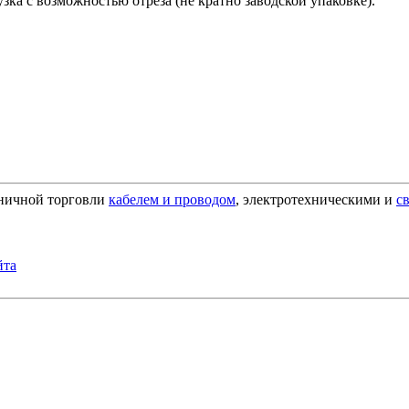
зка с возможностью отреза (не кратно заводской упаковке).
зничной торговли
кабелем и проводом
, электротехническими и
с
йта