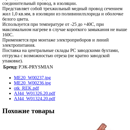
соединительный провод, в изоляции.
Представляет собой трехжильный медный провод сечением
жил 1,0 кв.мм, в изоляции из поливинилхлорида и оболочке
белого цвета.
Используется при температуре от -25 до +40С, при
максимальном нагреве в случае короткого замыкания не выше
160С.
Применяется при монтаже электроприборов и линий
электропитания.
Поставка на центральные склады РС заводскими бухтами,
отгрузка с возможностью отреза (не кратно заводской
упаковке).
Бренд:
РЭК-PRYSMIAN
ME20_W00237.jpg
ME20_W00236.jpg
otk_REK.pdf
AJ44_W01326.20.pdf
AJ44_W01324.20.pdf
Похожие товары