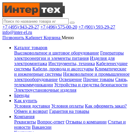
+7 (495) 943-29-27
+7 (496) 575-00-20
+7 (901) 593-29-27
info@inter-el.ru
Позвонить
Кабинет
Корзина
Меню
Каталог товаров
Высоковольтное и щитовое оборудование
Генераторы
электроэнергии и элементы питания
Изделия для
электромонтажа
Инструменты, техника
Кабеленесущие
системы
Кабели, провода и аксессуары
Климатические
и инженерные системы
Низковольтное и промышленное
электрооборудование
Освещение
Прочие товары
Связь,
телекоммуникации
Устройства и средства безопасности
Электроустановочные изделия
Бренды
Как купить
Условия доставки
Условия оплаты
Как оформить заказ?
Обмен и возврат
Гарантия на товары
Компания
Реквизиты
Вопрос-ответ
Отзывы о компании
Статьи и
новости
Вакансии