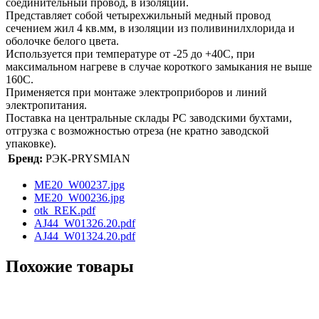
соединительный провод, в изоляции.
Представляет собой четырехжильный медный провод
сечением жил 4 кв.мм, в изоляции из поливинилхлорида и
оболочке белого цвета.
Используется при температуре от -25 до +40С, при
максимальном нагреве в случае короткого замыкания не выше
160С.
Применяется при монтаже электроприборов и линий
электропитания.
Поставка на центральные склады РС заводскими бухтами,
отгрузка с возможностью отреза (не кратно заводской
упаковке).
Бренд:
РЭК-PRYSMIAN
ME20_W00237.jpg
ME20_W00236.jpg
otk_REK.pdf
AJ44_W01326.20.pdf
AJ44_W01324.20.pdf
Похожие товары