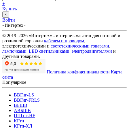
+
Купить
×
Войти
«Интертех»
© 2019–2026 «Интертех» - интернет-магазин для оптовой и
розничной торговли
кабелем и проводом
,
электротехническими и
светотехническими товарами
,
лампочками
,
LED светильниками
,
электродвигателями
и
другими товарами.
Политика конфиденциальности
Карта
сайта
Популярное
ВВГнг-LS
ВВГнг-FRLS
ВБШВ
АВБШВ
ППГнг-HF
КГтп
КГтп-ХЛ