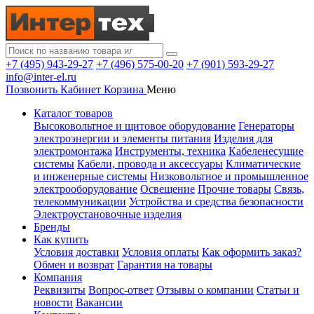
+7 (495) 943-29-27
+7 (496) 575-00-20
+7 (901) 593-29-27
info@inter-el.ru
Позвонить
Кабинет
Корзина
Меню
Каталог товаров
Высоковольтное и щитовое оборудование
Генераторы
электроэнергии и элементы питания
Изделия для
электромонтажа
Инструменты, техника
Кабеленесущие
системы
Кабели, провода и аксессуары
Климатические
и инженерные системы
Низковольтное и промышленное
электрооборудование
Освещение
Прочие товары
Связь,
телекоммуникации
Устройства и средства безопасности
Электроустановочные изделия
Бренды
Как купить
Условия доставки
Условия оплаты
Как оформить заказ?
Обмен и возврат
Гарантия на товары
Компания
Реквизиты
Вопрос-ответ
Отзывы о компании
Статьи и
новости
Вакансии