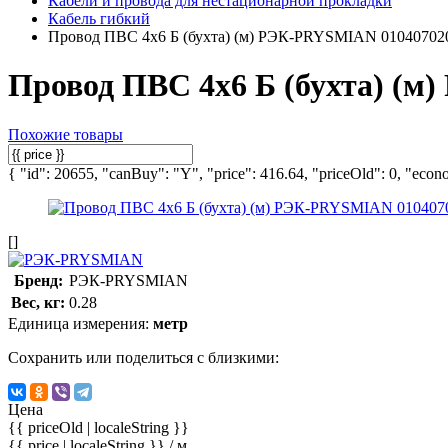
Кабели и провода для нестационарной прокладки
Кабель гибкий
Провод ПВС 4х6 Б (бухта) (м) РЭК-PRYSMIAN 01040702
Провод ПВС 4х6 Б (бухта) (
Похожие товары
{ "id": 20655, "canBuy": "Y", "price": 416.64, "priceOld": 0, "econo
[]
Бренд:
РЭК-PRYSMIAN
Вес, кг:
0.28
Единица измерения:
метр
Сохранить или поделиться с близкими:
Цена
{{ priceOld | localeString }}
{{ price | localeString }}
/ м