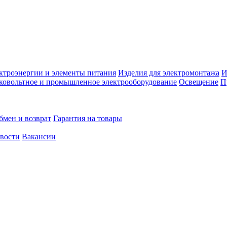
ктроэнергии и элементы питания
Изделия для электромонтажа
И
ковольтное и промышленное электрооборудование
Освещение
П
бмен и возврат
Гарантия на товары
овости
Вакансии