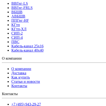
ВВГнг-LS
ВВГнг-FRLS
ВБШВ
АВБШВ
ППГнг-HF
КГтп
КГтп-ХЛ
СИП-2
СИП-4
ПВС
Кабель-канал 25х16
Кабель-канал 40х40
О компании
О компании
Доставка
Как купить
Статьи и новости
Контакты
Контакты
+7 (495) 943-29-27