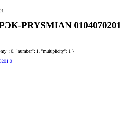
01
м) РЭК-PRYSMIAN 0104070201
my": 0, "number": 1, "multiplicity": 1 }