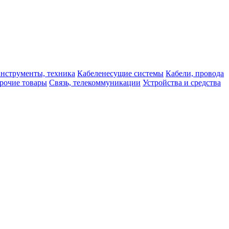
нструменты, техника
Кабеленесущие системы
Кабели, провода
рочие товары
Связь, телекоммуникации
Устройства и средства