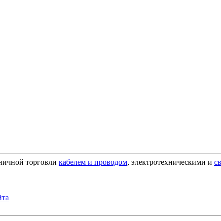
зничной торговли
кабелем и проводом
, электротехническими и
с
йта