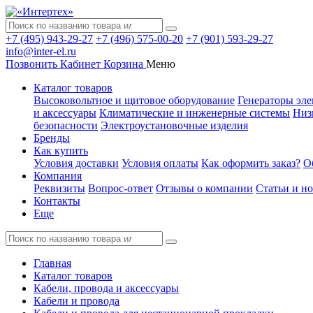
+7 (495) 943-29-27
+7 (496) 575-00-20
+7 (901) 593-29-27
info@inter-el.ru
Позвонить
Кабинет
Корзина
Меню
Каталог товаров
Высоковольтное и щитовое оборудование
Генераторы эле
и аксессуары
Климатические и инженерные системы
Низ
безопасности
Электроустановочные изделия
Бренды
Как купить
Условия доставки
Условия оплаты
Как оформить заказ?
О
Компания
Реквизиты
Вопрос-ответ
Отзывы о компании
Статьи и н
Контакты
Еще
Главная
Каталог товаров
Кабели, провода и аксессуары
Кабели и провода