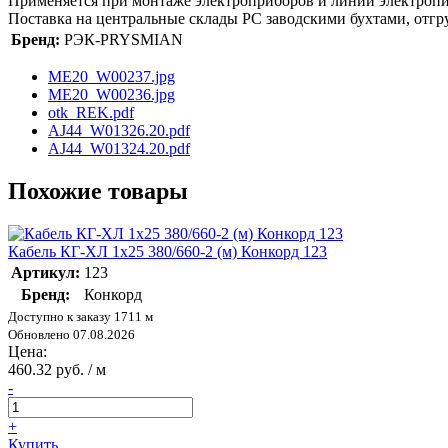
Применяется при монтаже электроприборов и линий электропи
Поставка на центральные склады РС заводскими бухтами, отгру
Бренд:
РЭК-PRYSMIAN
ME20_W00237.jpg
ME20_W00236.jpg
otk_REK.pdf
AJ44_W01326.20.pdf
AJ44_W01324.20.pdf
Похожие товары
Кабель КГ-ХЛ 1х25 380/660-2 (м) Конкорд 123
Артикул:
123
Бренд:
Конкорд
Доступно к заказу 1711 м
Обновлено 07.08.2026
Цена:
460.32 руб. / м
-
+
Купить