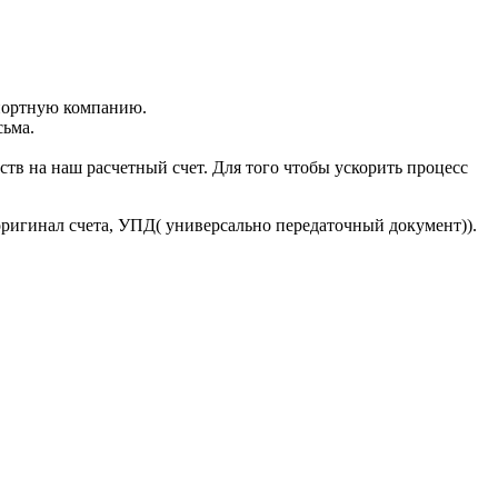
портную компанию.
сьма.
тв на наш расчетный счет. Для того чтобы ускорить процесс
оригинал счета, УПД( универсально передаточный документ)).