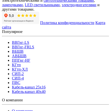
электротехническими и
светотехническими товарами
,
лампочками
,
LED светильниками
,
электродвигателями
и
другими товарами.
Политика конфиденциальности
Карта
сайта
Популярное
ВВГнг-LS
ВВГнг-FRLS
ВБШВ
АВБШВ
ППГнг-HF
КГтп
КГтп-ХЛ
СИП-2
СИП-4
ПВС
Кабель-канал 25х16
Кабель-канал 40х40
О компании
О компании