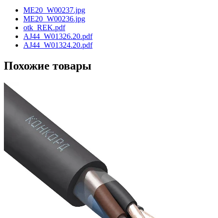
ME20_W00237.jpg
ME20_W00236.jpg
otk_REK.pdf
AJ44_W01326.20.pdf
AJ44_W01324.20.pdf
Похожие товары