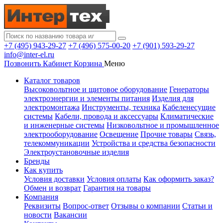
+7 (495) 943-29-27
+7 (496) 575-00-20
+7 (901) 593-29-27
info@inter-el.ru
Позвонить
Кабинет
Корзина
Меню
Каталог товаров
Высоковольтное и щитовое оборудование
Генераторы
электроэнергии и элементы питания
Изделия для
электромонтажа
Инструменты, техника
Кабеленесущие
системы
Кабели, провода и аксессуары
Климатические
и инженерные системы
Низковольтное и промышленное
электрооборудование
Освещение
Прочие товары
Связь,
телекоммуникации
Устройства и средства безопасности
Электроустановочные изделия
Бренды
Как купить
Условия доставки
Условия оплаты
Как оформить заказ?
Обмен и возврат
Гарантия на товары
Компания
Реквизиты
Вопрос-ответ
Отзывы о компании
Статьи и
новости
Вакансии