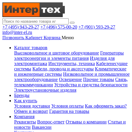
+7 (495) 943-29-27
+7 (496) 575-00-20
+7 (901) 593-29-27
info@inter-el.ru
Позвонить
Кабинет
Корзина
Меню
Каталог товаров
Высоковольтное и щитовое оборудование
Генераторы
электроэнергии и элементы питания
Изделия для
электромонтажа
Инструменты, техника
Кабеленесущие
системы
Кабели, провода и аксессуары
Климатические
и инженерные системы
Низковольтное и промышленное
электрооборудование
Освещение
Прочие товары
Связь,
телекоммуникации
Устройства и средства безопасности
Электроустановочные изделия
Бренды
Как купить
Условия доставки
Условия оплаты
Как оформить заказ?
Обмен и возврат
Гарантия на товары
Компания
Реквизиты
Вопрос-ответ
Отзывы о компании
Статьи и
новости
Вакансии