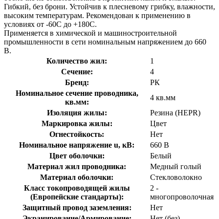
Гибкий, без брони. Устойчив к плесневому грибку, влажности,
высоким температурам. Рекомендован к применению в
условиях от -60С до +180С.
Применяется в химической и машиностроительной
промышленности в сети номинальным напряжением до 660
В.
Количество жил:
1
Сечение:
4
Бренд:
РК
Номинальное сечение проводника,
4 кв.мм
кв.мм:
Изоляция жилы:
Резина (HEPR)
Маркировка жилы:
Цвет
Огнестойкость:
Нет
Номинальное напряжение u, кВ:
660 В
Цвет оболочки:
Белый
Материал жил проводника:
Медный голый
Материал оболочки:
Стекловолокно
Класс токопроводящей жилы
2 -
(Европейские стандарты):
многопроволочная
Защитный провод заземления:
Нет
Экранирование/Армирование:
Нет (без)