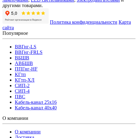
другими товарами.
Политика конфиденциальности
Карта
сайта
Популярное
ВВГнг-LS
ВВГнг-FRLS
ВБШВ
АВБШВ
ППГнг-HF
КГтп
КГтп-ХЛ
СИП-2
СИП-4
ПВС
Кабель-канал 25х16
Кабель-канал 40х40
О компании
О компании
Доставка