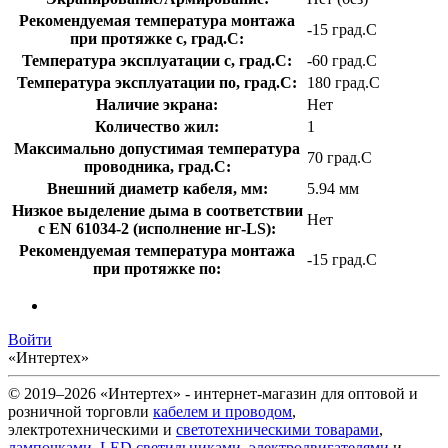
Рекомендуемая температура монтажа
-15 град.C
при протяжке с, град.C:
Температура эксплуатации с, град.C:
-60 град.C
Температура эксплуатации по, град.C:
180 град.C
Наличие экрана:
Нет
Количество жил:
1
Максимально допустимая температура
70 град.C
проводника, град.C:
Внешний диаметр кабеля, мм:
5.94 мм
Низкое выделение дыма в соответствии
Нет
с EN 61034-2 (исполнение нг-LS):
Рекомендуемая температура монтажа
-15 град.C
при протяжке по:
Войти
«Интертех»
© 2019–2026 «Интертех» - интернет-магазин для оптовой и
розничной торговли
кабелем и проводом
,
электротехническими и
светотехническими товарами
,
лампочками
,
LED светильниками
,
электродвигателями
и