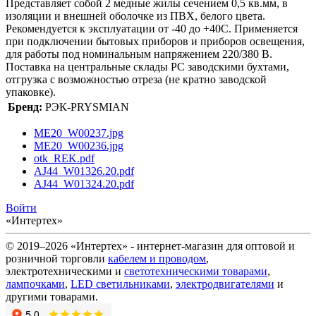
Представляет собой 2 медные жилы сечением 0,5 кв.мм, в
изоляции и внешней оболочке из ПВХ, белого цвета.
Рекомендуется к эксплуатации от -40 до +40С. Применяется
при подключении бытовых приборов и приборов освещения,
для работы под номинальным напряжением 220/380 В.
Поставка на центральные склады РС заводскими бухтами,
отгрузка с возможностью отреза (не кратно заводской
упаковке).
Бренд:
РЭК-PRYSMIAN
ME20_W00237.jpg
ME20_W00236.jpg
otk_REK.pdf
AJ44_W01326.20.pdf
AJ44_W01324.20.pdf
Войти
«Интертех»
© 2019–2026 «Интертех» - интернет-магазин для оптовой и
розничной торговли
кабелем и проводом
,
электротехническими и
светотехническими товарами
,
лампочками
,
LED светильниками
,
электродвигателями
и
другими товарами.