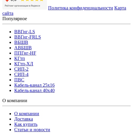
Политика конфиденциальности
Карта
сайта
Популярное
ВВГнг-LS
ВВГнг-FRLS
ВБШВ
АВБШВ
ППГнг-HF
КГтп
КГтп-ХЛ
СИП-2
СИП-4
ПВС
Кабель-канал 25х16
Кабель-канал 40х40
О компании
О компании
Доставка
Как купить
Статьи и новости