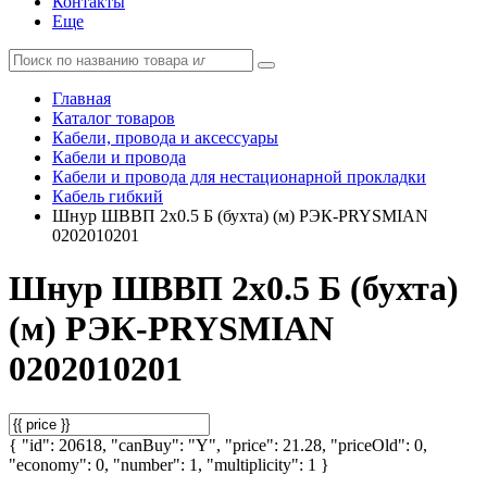
Контакты
Еще
Главная
Каталог товаров
Кабели, провода и аксессуары
Кабели и провода
Кабели и провода для нестационарной прокладки
Кабель гибкий
Шнур ШВВП 2х0.5 Б (бухта) (м) РЭК-PRYSMIAN
0202010201
Шнур ШВВП 2х0.5 Б (бухта)
(м) РЭК-PRYSMIAN
0202010201
{ "id": 20618, "canBuy": "Y", "price": 21.28, "priceOld": 0,
"economy": 0, "number": 1, "multiplicity": 1 }