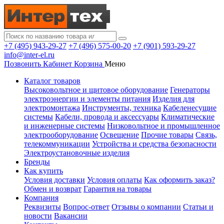
+7 (495) 943-29-27
+7 (496) 575-00-20
+7 (901) 593-29-27
info@inter-el.ru
Позвонить
Кабинет
Корзина
Меню
Каталог товаров
Высоковольтное и щитовое оборудование
Генераторы
электроэнергии и элементы питания
Изделия для
электромонтажа
Инструменты, техника
Кабеленесущие
системы
Кабели, провода и аксессуары
Климатические
и инженерные системы
Низковольтное и промышленное
электрооборудование
Освещение
Прочие товары
Связь,
телекоммуникации
Устройства и средства безопасности
Электроустановочные изделия
Бренды
Как купить
Условия доставки
Условия оплаты
Как оформить заказ?
Обмен и возврат
Гарантия на товары
Компания
Реквизиты
Вопрос-ответ
Отзывы о компании
Статьи и
новости
Вакансии