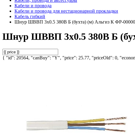
Кабели, провода и аксессуары
Кабели и провода
Кабели и провода для нестационарной прокладки
Кабель гибкий
Шнур ШВВП 3х0.5 380В Б (бухта) (м) Альгиз К ФР-0000
Шнур ШВВП 3х0.5 380В Б (бух
{ "id": 20564, "canBuy": "Y", "price": 25.77, "priceOld": 0, "econom