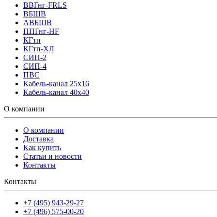
ВВГнг-FRLS
ВБШВ
АВБШВ
ППГнг-HF
КГтп
КГтп-ХЛ
СИП-2
СИП-4
ПВС
Кабель-канал 25х16
Кабель-канал 40х40
О компании
О компании
Доставка
Как купить
Статьи и новости
Контакты
Контакты
+7 (495) 943-29-27
+7 (496) 575-00-20