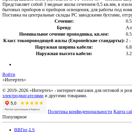
Представляет собой 3 медные жилы сечением 0,5 кв.мм, в изол
бытовых приборов и приборов освещения, для работы под ном
Поставка на центральные склады РС заводскими бухтами, отгру
Сечение:
0.5
Бренд:
Ал
Номинальное сечение проводника, кв.мм:
0.
Класс токопроводящей жилы (Европейские стандарты):
2 
Наружная ширина кабеля:
6.
Наружная высота кабеля:
3.
Войти
«Интертех»
© 2019–2026 «Интертех» - интернет-магазин для оптовой и ро
электродвигателями
и другими товарами.
Политика конфиденциальности
Карта са
Популярное
ВВГнг-LS