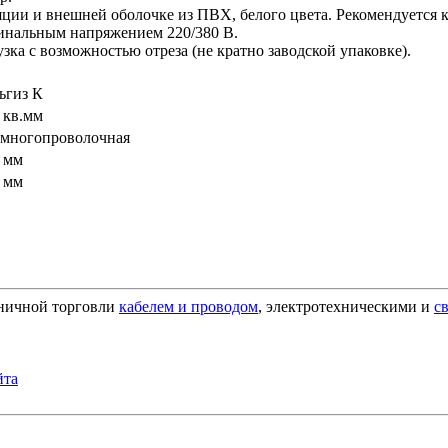
яции и внешней оболочке из ПВХ, белого цвета. Рекомендуется 
инальным напряжением 220/380 В.
зка с возможностью отреза (не кратно заводской упаковке).
ьгиз К
5 кв.мм
- многопроволочная
8 мм
2 мм
зничной торговли
кабелем и проводом
, электротехническими и
с
йта