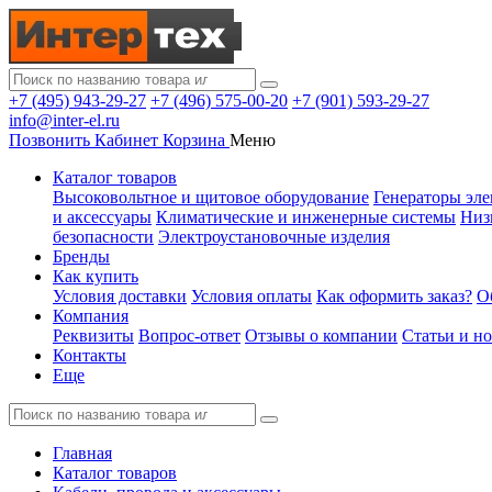
+7 (495) 943-29-27
+7 (496) 575-00-20
+7 (901) 593-29-27
info@inter-el.ru
Позвонить
Кабинет
Корзина
Меню
Каталог товаров
Высоковольтное и щитовое оборудование
Генераторы эле
и аксессуары
Климатические и инженерные системы
Низ
безопасности
Электроустановочные изделия
Бренды
Как купить
Условия доставки
Условия оплаты
Как оформить заказ?
О
Компания
Реквизиты
Вопрос-ответ
Отзывы о компании
Статьи и н
Контакты
Еще
Главная
Каталог товаров