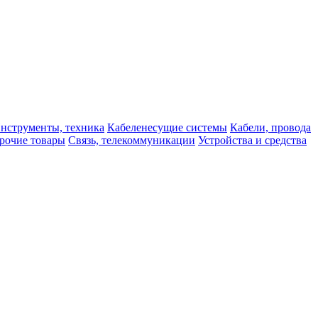
нструменты, техника
Кабеленесущие системы
Кабели, провода
рочие товары
Связь, телекоммуникации
Устройства и средства