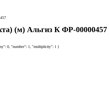
0457
та) (м) Альгиз К ФР-00000457
y": 0, "number": 1, "multiplicity": 1 }