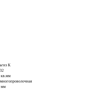
ьгиз К
032
5 кв.мм
- многопроволочная
8 мм