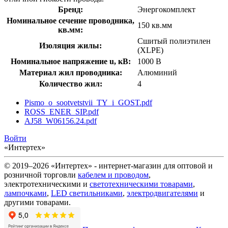
Бренд:
Энергокомплект
Номинальное сечение проводника,
150 кв.мм
кв.мм:
Сшитый полиэтилен
Изоляция жилы:
(XLPE)
Номинальное напряжение u, кВ:
1000 В
Материал жил проводника:
Алюминий
Количество жил:
4
Pismo_o_sootvetstvii_TY_i_GOST.pdf
ROSS_ENER_SIP.pdf
AJ58_W06156.24.pdf
Войти
«Интертех»
© 2019–2026 «Интертех» - интернет-магазин для оптовой и
розничной торговли
кабелем и проводом
,
электротехническими и
светотехническими товарами
,
лампочками
,
LED светильниками
,
электродвигателями
и
другими товарами.