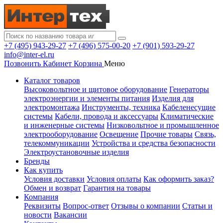
+7 (495) 943-29-27
+7 (496) 575-00-20
+7 (901) 593-29-27
info@inter-el.ru
Позвонить
Кабинет
Корзина
Меню
Каталог товаров
Высоковольтное и щитовое оборудование
Генераторы
электроэнергии и элементы питания
Изделия для
электромонтажа
Инструменты, техника
Кабеленесущие
системы
Кабели, провода и аксессуары
Климатические
и инженерные системы
Низковольтное и промышленное
электрооборудование
Освещение
Прочие товары
Связь,
телекоммуникации
Устройства и средства безопасности
Электроустановочные изделия
Бренды
Как купить
Условия доставки
Условия оплаты
Как оформить заказ?
Обмен и возврат
Гарантия на товары
Компания
Реквизиты
Вопрос-ответ
Отзывы о компании
Статьи и
новости
Вакансии