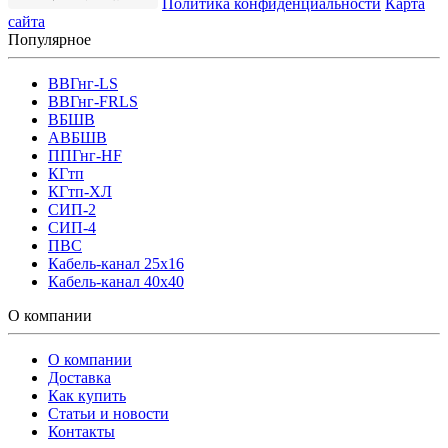
Политика конфиденциальности
Карта
сайта
Популярное
ВВГнг-LS
ВВГнг-FRLS
ВБШВ
АВБШВ
ППГнг-HF
КГтп
КГтп-ХЛ
СИП-2
СИП-4
ПВС
Кабель-канал 25х16
Кабель-канал 40х40
О компании
О компании
Доставка
Как купить
Статьи и новости
Контакты