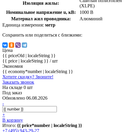
Сшитый полиэтилен
Изоляция жилы:
(XLPE)
Номинальное напряжение u, кВ:
1000 В
Материал жил проводника:
Алюминий
Единица измерения:
метр
Сохранить или поделиться с близкими:
Цена
{{ priceOld | localeString }}
{{ price | localeString }}
/ шт
Экономия
{{ economy*number | localeString }}
Хотите скидку? Звоните!
Заказать звонок
На складе 0 шт
Под заказ
Обновлено 06.08.2026
-
+
В корзину
Итого:
{{ price*number | localeString }}
+7 (495) 943-29-27