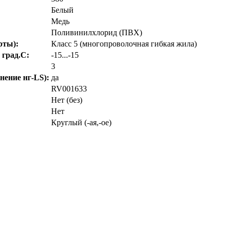
Белый
Медь
Поливинилхлорид (ПВХ)
рты):
Класс 5 (многопроволочная гибкая жила)
 град.C:
-15...-15
3
нение нг-LS):
да
RV001633
Нет (без)
Нет
Круглый (-ая,-ое)