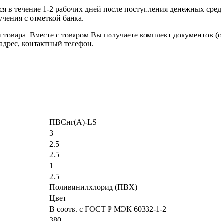
я в течение 1-2 рабочих дней после поступления денежных средс
чения с отметкой банка.
товара. Вместе с товаром Вы получаете комплект документов (
адрес, контактный телефон.
ПВСнг(А)-LS
3
2.5
2.5
1
2.5
Поливинилхлорид (ПВХ)
Цвет
В соотв. с ГОСТ Р МЭК 60332-1-2
380