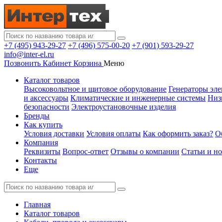
+7 (495) 943-29-27
+7 (496) 575-00-20
+7 (901) 593-29-27
info@inter-el.ru
Позвонить
Кабинет
Корзина
Меню
Каталог товаров
Высоковольтное и щитовое оборудование
Генераторы эле
и аксессуары
Климатические и инженерные системы
Низ
безопасности
Электроустановочные изделия
Бренды
Как купить
Условия доставки
Условия оплаты
Как оформить заказ?
О
Компания
Реквизиты
Вопрос-ответ
Отзывы о компании
Статьи и н
Контакты
Еще
Главная
Каталог товаров