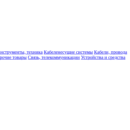
нструменты, техника
Кабеленесущие системы
Кабели, провода
рочие товары
Связь, телекоммуникации
Устройства и средства