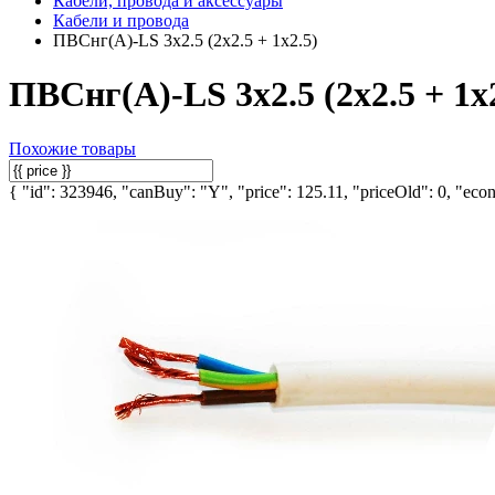
Кабели, провода и аксессуары
Кабели и провода
ПВСнг(А)-LS 3х2.5 (2х2.5 + 1х2.5)
ПВСнг(А)-LS 3х2.5 (2х2.5 + 1х
Похожие товары
{ "id": 323946, "canBuy": "Y", "price": 125.11, "priceOld": 0, "econ