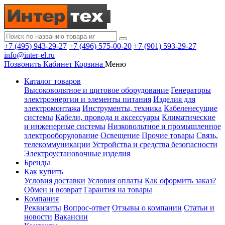
+7 (495) 943-29-27
+7 (496) 575-00-20
+7 (901) 593-29-27
info@inter-el.ru
Позвонить
Кабинет
Корзина
Меню
Каталог товаров
Высоковольтное и щитовое оборудование
Генераторы
электроэнергии и элементы питания
Изделия для
электромонтажа
Инструменты, техника
Кабеленесущие
системы
Кабели, провода и аксессуары
Климатические
и инженерные системы
Низковольтное и промышленное
электрооборудование
Освещение
Прочие товары
Связь,
телекоммуникации
Устройства и средства безопасности
Электроустановочные изделия
Бренды
Как купить
Условия доставки
Условия оплаты
Как оформить заказ?
Обмен и возврат
Гарантия на товары
Компания
Реквизиты
Вопрос-ответ
Отзывы о компании
Статьи и
новости
Вакансии