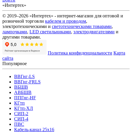
«Интертех»
© 2019–2026 «Интертех» - интернет-магазин для оптовой и
розничной торговли
кабелем и проводом
,
электротехническими и
светотехническими товарами
,
лампочками
,
LED светильниками
,
электродвигателями
и
другими товарами.
Политика конфиденциальности
Карта
сайта
Популярное
ВВГнг-LS
ВВГнг-FRLS
ВБШВ
АВБШВ
ППГнг-HF
КГтп
КГтп-ХЛ
СИП-2
СИП-4
ПВС
Кабель-канал 25х16