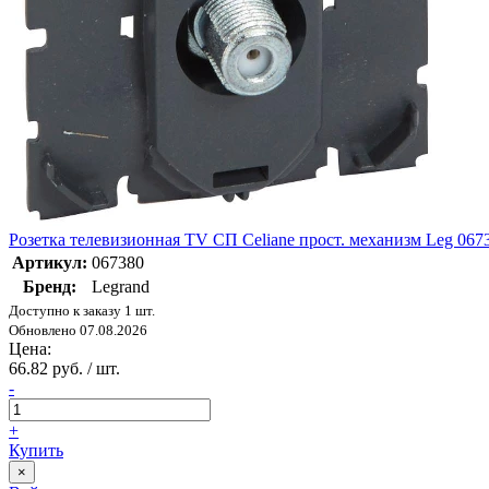
Розетка телевизионная TV СП Celiane прост. механизм Leg 067
Артикул:
067380
Бренд:
Legrand
Доступно к заказу 1 шт.
Обновлено 07.08.2026
Цена:
66.82 руб. / шт.
-
+
Купить
×