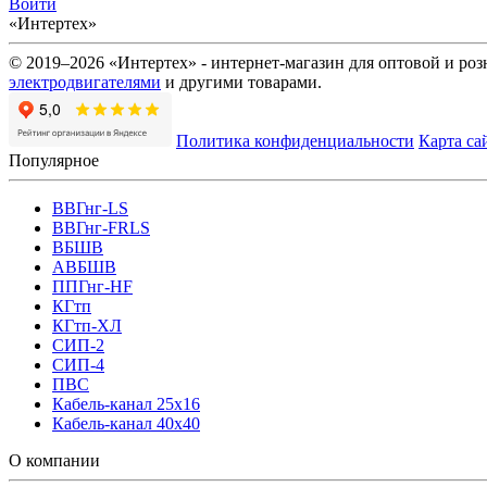
Войти
«Интертех»
© 2019–2026 «Интертех» - интернет-магазин для оптовой и ро
электродвигателями
и другими товарами.
Политика конфиденциальности
Карта са
Популярное
ВВГнг-LS
ВВГнг-FRLS
ВБШВ
АВБШВ
ППГнг-HF
КГтп
КГтп-ХЛ
СИП-2
СИП-4
ПВС
Кабель-канал 25х16
Кабель-канал 40х40
О компании