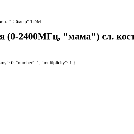
 кость "Таймыр" TDM
ая (0-2400МГц, "мама") сл. к
my": 0, "number": 1, "multiplicity": 1 }