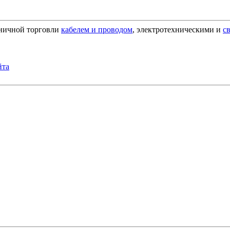
зничной торговли
кабелем и проводом
, электротехническими и
с
йта