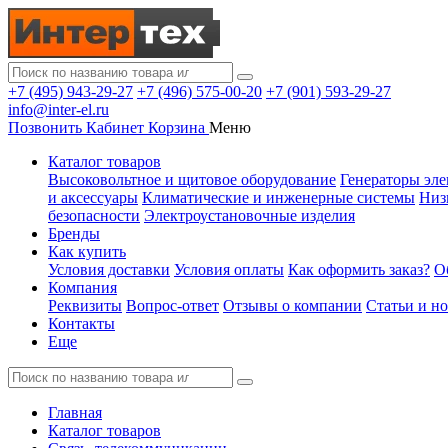
+7 (495) 943-29-27
+7 (496) 575-00-20
+7 (901) 593-29-27
info@inter-el.ru
Позвонить
Кабинет
Корзина
Меню
Каталог товаров
Высоковольтное и щитовое оборудование
Генераторы эле
и аксессуары
Климатические и инженерные системы
Низ
безопасности
Электроустановочные изделия
Бренды
Как купить
Условия доставки
Условия оплаты
Как оформить заказ?
О
Компания
Реквизиты
Вопрос-ответ
Отзывы о компании
Статьи и н
Контакты
Еще
Главная
Каталог товаров