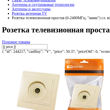
Связь, телекоммуникации
Антенны и спутниковые технологии
Антенны и аксессуары
Розетка антенная TV
Розетка телевизионная простая (0-2400МГц, "мама") сл.
Розетка телевизионная прост
Похожие товары
{ "id": 244217, "canBuy": "Y", "price": 50.37, "priceOld": 0, "econo