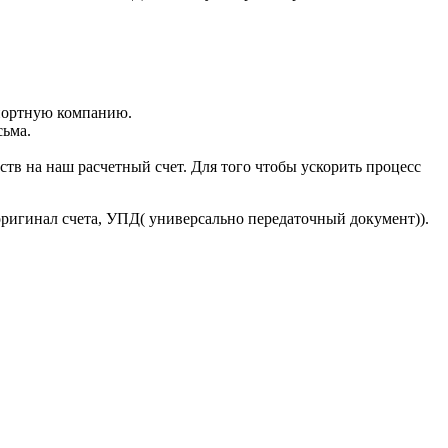
портную компанию.
сьма.
тв на наш расчетный счет. Для того чтобы ускорить процесс
оригинал счета, УПД( универсально передаточный документ)).