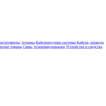
нструменты, техника
Кабеленесущие системы
Кабели, провода
рочие товары
Связь, телекоммуникации
Устройства и средства