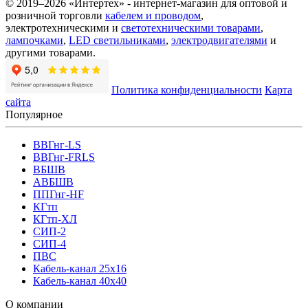
© 2019–2026 «Интертех» - интернет-магазин для оптовой и
розничной торговли
кабелем и проводом
,
электротехническими и
светотехническими товарами
,
лампочками
,
LED светильниками
,
электродвигателями
и
другими товарами.
Политика конфиденциальности
Карта
сайта
Популярное
ВВГнг-LS
ВВГнг-FRLS
ВБШВ
АВБШВ
ППГнг-HF
КГтп
КГтп-ХЛ
СИП-2
СИП-4
ПВС
Кабель-канал 25х16
Кабель-канал 40х40
О компании