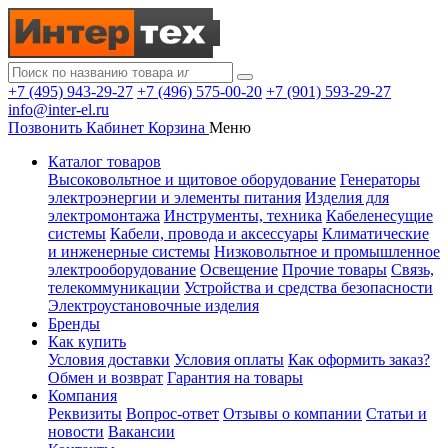
+7 (495) 943-29-27
+7 (496) 575-00-20
+7 (901) 593-29-27
info@inter-el.ru
Позвонить
Кабинет
Корзина
Меню
Каталог товаров
Высоковольтное и щитовое оборудование
Генераторы
электроэнергии и элементы питания
Изделия для
электромонтажа
Инструменты, техника
Кабеленесущие
системы
Кабели, провода и аксессуары
Климатические
и инженерные системы
Низковольтное и промышленное
электрооборудование
Освещение
Прочие товары
Связь,
телекоммуникации
Устройства и средства безопасности
Электроустановочные изделия
Бренды
Как купить
Условия доставки
Условия оплаты
Как оформить заказ?
Обмен и возврат
Гарантия на товары
Компания
Реквизиты
Вопрос-ответ
Отзывы о компании
Статьи и
новости
Вакансии