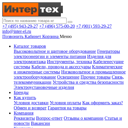
+7 (495) 943-29-27
+7 (496) 575-00-20
+7 (901) 593-29-27
info@inter-el.ru
Позвонить
Кабинет
Корзина
Меню
Каталог товаров
Высоковольтное и щитовое оборудование
Генераторы
электроэнергии и элементы питания
Изделия для
электромонтажа
Инструменты, техника
Кабеленесущие
системы
Кабели, провода и аксессуары
Климатические
и инженерные системы
Низковольтное и промышленное
электрооборудование
Освещение
Прочие товары
Связь,
телекоммуникации
Устройства и средства безопасности
Электроустановочные изделия
Бренды
Как купить
Условия доставки
Условия оплаты
Как оформить заказ?
Обмен и возврат
Гарантия на товары
Компания
Реквизиты
Вопрос-ответ
Отзывы о компании
Статьи и
новости
Вакансии