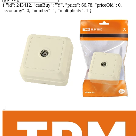
{ "id": 243412, "canBuy": "Y", "price": 66.78, "priceOld": 0,
"economy": 0, "number": 1, "multiplicity": 1 }
[]