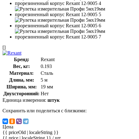
[]
Бренд:
Rexant
Вес, кг:
0.193
Материал:
Сталь
Длина, мм:
5 м
Ширина, мм:
19 мм
Двухсторонний:
Нет
Единица измерения:
штук
Сохранить или поделиться с близкими:
Цена
{{ priceOld | localeString }}
{{ price | localeString }}
/ шт.