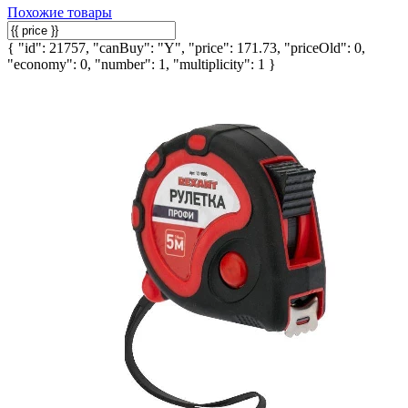
Похожие товары
{ "id": 21757, "canBuy": "Y", "price": 171.73, "priceOld": 0,
"economy": 0, "number": 1, "multiplicity": 1 }