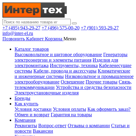
+7 (495) 943-29-27
+7 (496) 575-00-20
+7 (901) 593-29-27
info@inter-el.ru
Позвонить
Кабинет
Корзина
Меню
Каталог товаров
Высоковольтное и щитовое оборудование
Генераторы
электроэнергии и элементы питания
Изделия для
электромонтажа
Инструменты, техника
Кабеленесущие
системы
Кабели, провода и аксессуары
Климатические
и инженерные системы
Низковольтное и промышленное
электрооборудование
Освещение
Прочие товары
Связь,
телекоммуникации
Устройства и средства безопасности
Электроустановочные изделия
Бренды
Как купить
Условия доставки
Условия оплаты
Как оформить заказ?
Обмен и возврат
Гарантия на товары
Компания
Реквизиты
Вопрос-ответ
Отзывы о компании
Статьи и
новости
Вакансии