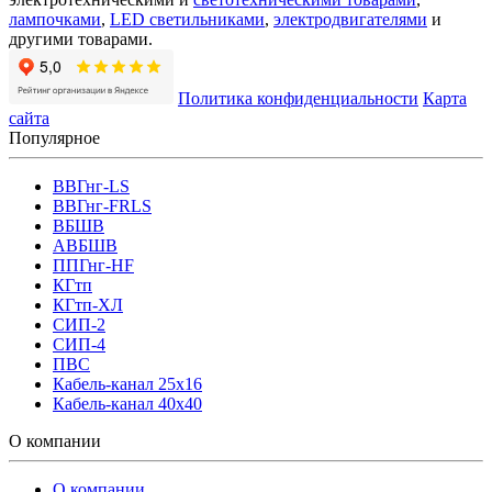
лампочками
,
LED светильниками
,
электродвигателями
и
другими товарами.
Политика конфиденциальности
Карта
сайта
Популярное
ВВГнг-LS
ВВГнг-FRLS
ВБШВ
АВБШВ
ППГнг-HF
КГтп
КГтп-ХЛ
СИП-2
СИП-4
ПВС
Кабель-канал 25х16
Кабель-канал 40х40
О компании
О компании