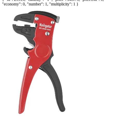
"economy": 0, "number": 1, "multiplicity": 1 }