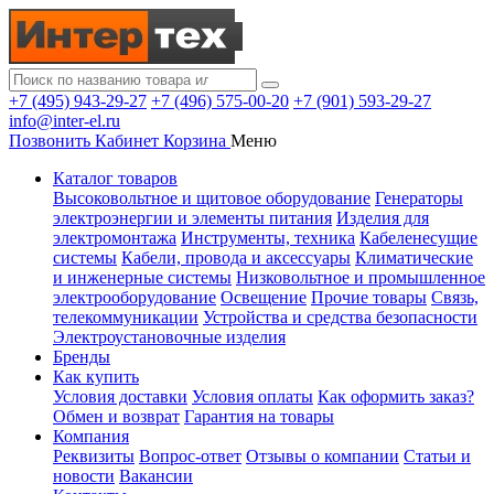
+7 (495) 943-29-27
+7 (496) 575-00-20
+7 (901) 593-29-27
info@inter-el.ru
Позвонить
Кабинет
Корзина
Меню
Каталог товаров
Высоковольтное и щитовое оборудование
Генераторы
электроэнергии и элементы питания
Изделия для
электромонтажа
Инструменты, техника
Кабеленесущие
системы
Кабели, провода и аксессуары
Климатические
и инженерные системы
Низковольтное и промышленное
электрооборудование
Освещение
Прочие товары
Связь,
телекоммуникации
Устройства и средства безопасности
Электроустановочные изделия
Бренды
Как купить
Условия доставки
Условия оплаты
Как оформить заказ?
Обмен и возврат
Гарантия на товары
Компания
Реквизиты
Вопрос-ответ
Отзывы о компании
Статьи и
новости
Вакансии