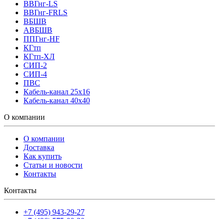
ВВГнг-LS
ВВГнг-FRLS
ВБШВ
АВБШВ
ППГнг-HF
КГтп
КГтп-ХЛ
СИП-2
СИП-4
ПВС
Кабель-канал 25х16
Кабель-канал 40х40
О компании
О компании
Доставка
Как купить
Статьи и новости
Контакты
Контакты
+7 (495) 943-29-27