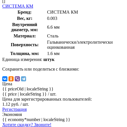
[]
СИСТЕМА КМ
Бренд:
СИСТЕМА КМ
Вес, кг:
0.003
Внутренний
6.6 мм
диаметр, мм:
Материал:
Сталь
Гальванически/электролитически
Поверхность:
оцинкованная
Толщина, мм:
1.6 мм
Единица измерения:
штук
Сохранить или поделиться с близкими:
Цена
{{ priceOld | localeString }}
{{ price | localeString }}
/ шт.
Цена для зарегистрированных пользователей:
1.12 руб. / шт.
Регистрация
Экономия
{{ economy*number | localeString }}
Хотите скидку? Звоните!