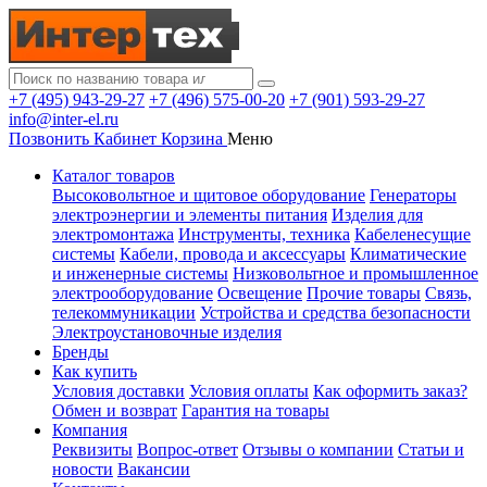
+7 (495) 943-29-27
+7 (496) 575-00-20
+7 (901) 593-29-27
info@inter-el.ru
Позвонить
Кабинет
Корзина
Меню
Каталог товаров
Высоковольтное и щитовое оборудование
Генераторы
электроэнергии и элементы питания
Изделия для
электромонтажа
Инструменты, техника
Кабеленесущие
системы
Кабели, провода и аксессуары
Климатические
и инженерные системы
Низковольтное и промышленное
электрооборудование
Освещение
Прочие товары
Связь,
телекоммуникации
Устройства и средства безопасности
Электроустановочные изделия
Бренды
Как купить
Условия доставки
Условия оплаты
Как оформить заказ?
Обмен и возврат
Гарантия на товары
Компания
Реквизиты
Вопрос-ответ
Отзывы о компании
Статьи и
новости
Вакансии