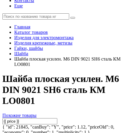
Контакты
Еще
Главная
Каталог товаров
Изделия для электромонтажа
Изделия крепежные, метизы
Гайки, шайбы
Шайба
Шайба плоская усилен. М6 DIN 9021 SH6 сталь КМ
LO0801
Шайба плоская усилен. М6
DIN 9021 SH6 сталь КМ
LO0801
Похожие товары
{ "id": 21845, "canBuy": "Y", "price": 1.12, "priceOld": 0,
"economy": 0, "number": 1, "multiplicity": 1 }