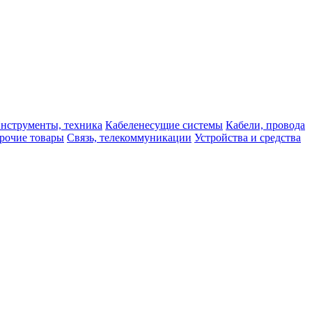
нструменты, техника
Кабеленесущие системы
Кабели, провода
рочие товары
Связь, телекоммуникации
Устройства и средства