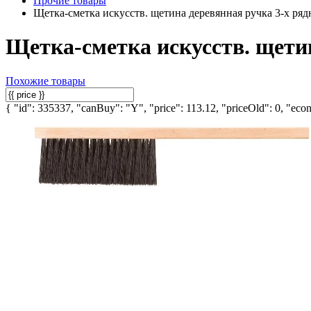
Прочие товары
Щетка-сметка искусств. щетина деревянная ручка 3-х ря
Щетка-сметка искусств. щети
Похожие товары
{ "id": 335337, "canBuy": "Y", "price": 113.12, "priceOld": 0, "econ