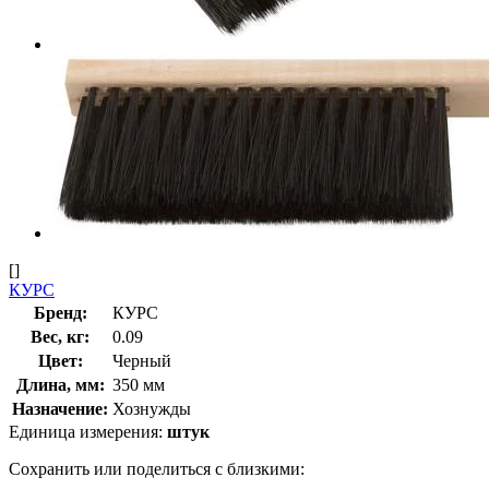
[]
КУРС
Бренд:
КУРС
Вес, кг:
0.09
Цвет:
Черный
Длина, мм:
350 мм
Назначение:
Хознужды
Единица измерения:
штук
Сохранить или поделиться с близкими: