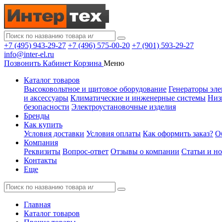
+7 (495) 943-29-27
+7 (496) 575-00-20
+7 (901) 593-29-27
info@inter-el.ru
Позвонить
Кабинет
Корзина
Меню
Каталог товаров
Высоковольтное и щитовое оборудование
Генераторы эле
и аксессуары
Климатические и инженерные системы
Низ
безопасности
Электроустановочные изделия
Бренды
Как купить
Условия доставки
Условия оплаты
Как оформить заказ?
О
Компания
Реквизиты
Вопрос-ответ
Отзывы о компании
Статьи и н
Контакты
Еще
Главная
Каталог товаров