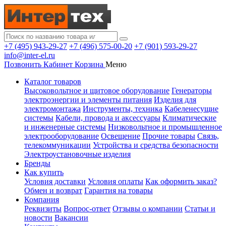
+7 (495) 943-29-27
+7 (496) 575-00-20
+7 (901) 593-29-27
info@inter-el.ru
Позвонить
Кабинет
Корзина
Меню
Каталог товаров
Высоковольтное и щитовое оборудование
Генераторы
электроэнергии и элементы питания
Изделия для
электромонтажа
Инструменты, техника
Кабеленесущие
системы
Кабели, провода и аксессуары
Климатические
и инженерные системы
Низковольтное и промышленное
электрооборудование
Освещение
Прочие товары
Связь,
телекоммуникации
Устройства и средства безопасности
Электроустановочные изделия
Бренды
Как купить
Условия доставки
Условия оплаты
Как оформить заказ?
Обмен и возврат
Гарантия на товары
Компания
Реквизиты
Вопрос-ответ
Отзывы о компании
Статьи и
новости
Вакансии