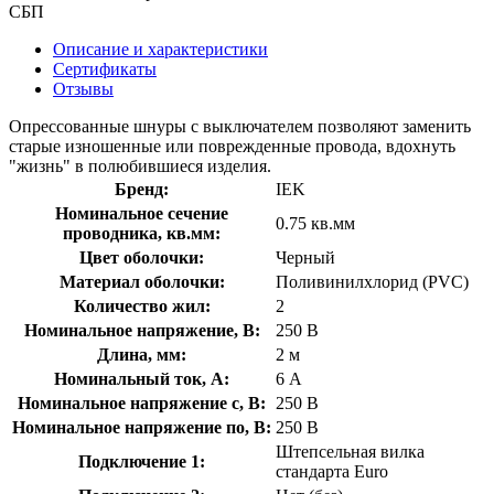
СБП
Описание и характеристики
Сертификаты
Отзывы
Опрессованные шнуры с выключателем позволяют заменить
старые изношенные или поврежденные провода, вдохнуть
"жизнь" в полюбившиеся изделия.
Бренд:
IEK
Номинальное сечение
0.75 кв.мм
проводника, кв.мм:
Цвет оболочки:
Черный
Материал оболочки:
Поливинилхлорид (PVC)
Количество жил:
2
Номинальное напряжение, В:
250 В
Длина, мм:
2 м
Номинальный ток, А:
6 А
Номинальное напряжение с, В:
250 В
Номинальное напряжение по, В:
250 В
Штепсельная вилка
Подключение 1:
стандарта Euro