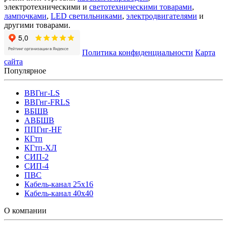
электротехническими и
светотехническими товарами
,
лампочками
,
LED светильниками
,
электродвигателями
и
другими товарами.
Политика конфиденциальности
Карта
сайта
Популярное
ВВГнг-LS
ВВГнг-FRLS
ВБШВ
АВБШВ
ППГнг-HF
КГтп
КГтп-ХЛ
СИП-2
СИП-4
ПВС
Кабель-канал 25х16
Кабель-канал 40х40
О компании