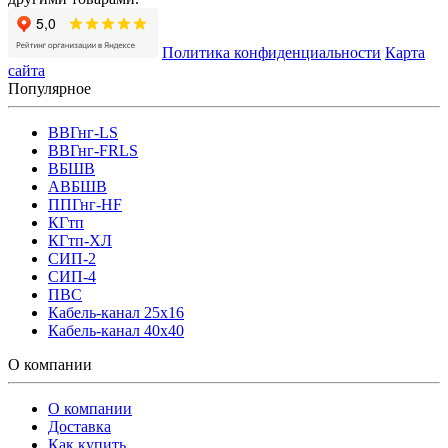
Политика конфиденциальности
Карта
сайта
Популярное
ВВГнг-LS
ВВГнг-FRLS
ВБШВ
АВБШВ
ППГнг-HF
КГтп
КГтп-ХЛ
СИП-2
СИП-4
ПВС
Кабель-канал 25х16
Кабель-канал 40х40
О компании
О компании
Доставка
Как купить