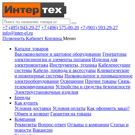
+7 (495) 943-29-27
+7 (496) 575-00-20
+7 (901) 593-29-27
info@inter-el.ru
Позвонить
Кабинет
Корзина
Меню
Каталог товаров
Высоковольтное и щитовое оборудование
Генераторы
электроэнергии и элементы питания
Изделия для
электромонтажа
Инструменты, техника
Кабеленесущие
системы
Кабели, провода и аксессуары
Климатические
и инженерные системы
Низковольтное и промышленное
электрооборудование
Освещение
Прочие товары
Связь,
телекоммуникации
Устройства и средства безопасности
Электроустановочные изделия
Бренды
Как купить
Условия доставки
Условия оплаты
Как оформить заказ?
Обмен и возврат
Гарантия на товары
Компания
Реквизиты
Вопрос-ответ
Отзывы о компании
Статьи и
новости
Вакансии