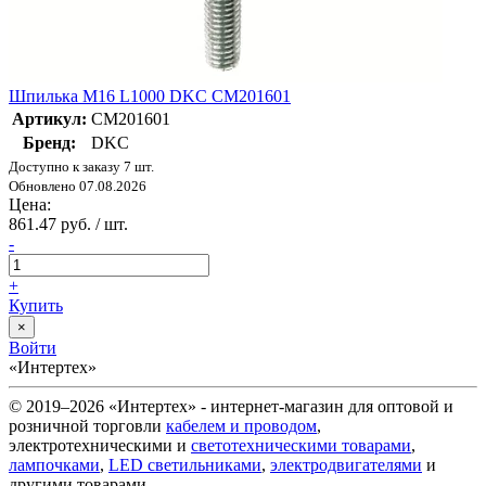
Шпилька М16 L1000 DKC CM201601
Артикул:
CM201601
Бренд:
DKC
Доступно к заказу 7 шт.
Обновлено 07.08.2026
Цена:
861.47 руб. / шт.
-
+
Купить
×
Войти
«Интертех»
© 2019–2026 «Интертех» - интернет-магазин для оптовой и
розничной торговли
кабелем и проводом
,
электротехническими и
светотехническими товарами
,
лампочками
,
LED светильниками
,
электродвигателями
и
другими товарами.