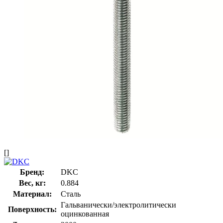
[]
Бренд:
DKC
Вес, кг:
0.884
Материал:
Сталь
Гальванически/электролитически
Поверхность:
оцинкованная