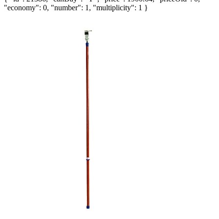
"economy": 0, "number": 1, "multiplicity": 1 }