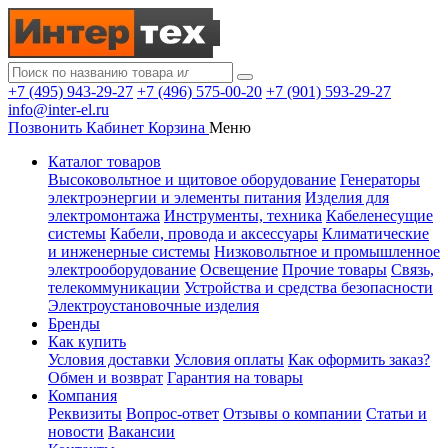
+7 (495) 943-29-27
+7 (496) 575-00-20
+7 (901) 593-29-27
info@inter-el.ru
Позвонить
Кабинет
Корзина
Меню
Каталог товаров
Высоковольтное и щитовое оборудование
Генераторы
электроэнергии и элементы питания
Изделия для
электромонтажа
Инструменты, техника
Кабеленесущие
системы
Кабели, провода и аксессуары
Климатические
и инженерные системы
Низковольтное и промышленное
электрооборудование
Освещение
Прочие товары
Связь,
телекоммуникации
Устройства и средства безопасности
Электроустановочные изделия
Бренды
Как купить
Условия доставки
Условия оплаты
Как оформить заказ?
Обмен и возврат
Гарантия на товары
Компания
Реквизиты
Вопрос-ответ
Отзывы о компании
Статьи и
новости
Вакансии