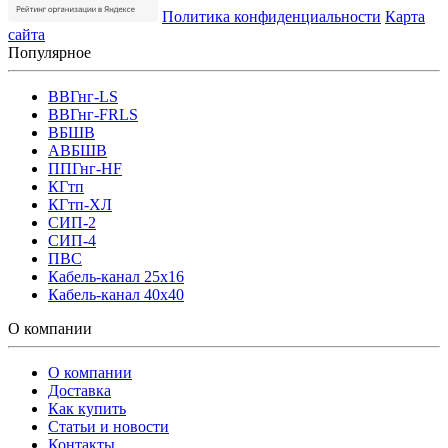
Политика конфиденциальности
Карта
сайта
Популярное
ВВГнг-LS
ВВГнг-FRLS
ВБШВ
АВБШВ
ППГнг-HF
КГтп
КГтп-ХЛ
СИП-2
СИП-4
ПВС
Кабель-канал 25х16
Кабель-канал 40х40
О компании
О компании
Доставка
Как купить
Статьи и новости
Контакты