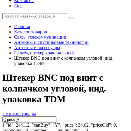
Контакты
Еще
Главная
Каталог товаров
Связь, телекоммуникации
Антенны и спутниковые технологии
Антенны и аксессуары
Разъем, штекер коаксиальный
Штекер BNC под винт с колпачком угловой, инд.
упаковка TDM
Штекер BNC под винт с
колпачком угловой, инд.
упаковка TDM
Похожие товары
{ "id": 244112, "canBuy": "Y", "price": 34.02, "priceOld": 0,
"economy": 0, "number": 1, "multiplicity": 1 }