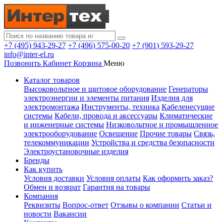
+7 (495) 943-29-27
+7 (496) 575-00-20
+7 (901) 593-29-27
info@inter-el.ru
Позвонить
Кабинет
Корзина
Меню
Каталог товаров
Высоковольтное и щитовое оборудование
Генераторы
электроэнергии и элементы питания
Изделия для
электромонтажа
Инструменты, техника
Кабеленесущие
системы
Кабели, провода и аксессуары
Климатические
и инженерные системы
Низковольтное и промышленное
электрооборудование
Освещение
Прочие товары
Связь,
телекоммуникации
Устройства и средства безопасности
Электроустановочные изделия
Бренды
Как купить
Условия доставки
Условия оплаты
Как оформить заказ?
Обмен и возврат
Гарантия на товары
Компания
Реквизиты
Вопрос-ответ
Отзывы о компании
Статьи и
новости
Вакансии