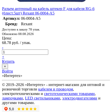
Разъем антенный на кабель штекер F для кабеля RG-6
(блист.5шт) Rexant 06-0004-A5
Артикул:
06-0004-A5
Бренд:
Rexant
Доступно к заказу 78 упак.
Обновлено 08.08.2026
Цена:
68.78 руб. / упак.
-
+
Купить
×
Войти
«Интертех»
© 2019–2026 «Интертех» - интернет-магазин для оптовой и
розничной торговли
кабелем и проводом
,
электротехническими и
светотехническими товарами
,
лампочками
,
LED светильниками
,
электродвигателями
и
другими товарами.