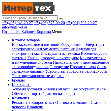
+7 (495) 943-29-27
+7 (496) 575-00-20
+7 (901) 593-29-27
info@inter-el.ru
Позвонить
Кабинет
Корзина
Меню
Каталог товаров
Высоковольтное и щитовое оборудование
Генераторы
электроэнергии и элементы питания
Изделия для
электромонтажа
Инструменты, техника
Кабеленесущие
системы
Кабели, провода и аксессуары
Климатические
и инженерные системы
Низковольтное и промышленное
электрооборудование
Освещение
Прочие товары
Связь,
телекоммуникации
Устройства и средства безопасности
Электроустановочные изделия
Бренды
Как купить
Условия доставки
Условия оплаты
Как оформить заказ?
Обмен и возврат
Гарантия на товары
Компания
Реквизиты
Вопрос-ответ
Отзывы о компании
Статьи и
новости
Вакансии