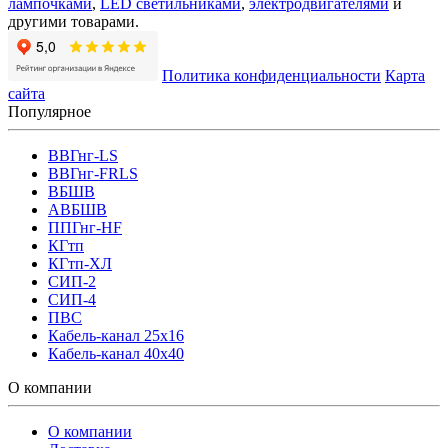
лампочками
,
LED светильниками
,
электродвигателями
и
другими товарами.
Политика конфиденциальности
Карта
сайта
Популярное
ВВГнг-LS
ВВГнг-FRLS
ВБШВ
АВБШВ
ППГнг-HF
КГтп
КГтп-ХЛ
СИП-2
СИП-4
ПВС
Кабель-канал 25х16
Кабель-канал 40х40
О компании
О компании